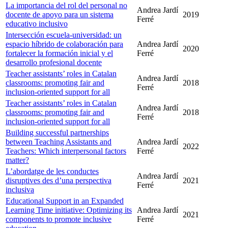
La importancia del rol del personal no
Andrea Jardí
docente de apoyo para un sistema
2019
Ferré
educativo inclusivo
Intersección escuela-universidad: un
espacio híbrido de colaboración para
Andrea Jardí
2020
fortalecer la formación inicial y el
Ferré
desarrollo profesional docente
Teacher assistants’ roles in Catalan
Andrea Jardí
classrooms: promoting fair and
2018
Ferré
inclusion-oriented support for all
Teacher assistants’ roles in Catalan
Andrea Jardí
classrooms: promoting fair and
2018
Ferré
inclusion-oriented support for all
Building successful partnerships
between Teaching Assistants and
Andrea Jardí
2022
Teachers: Which interpersonal factors
Ferré
matter?
L’abordatge de les conductes
Andrea Jardí
disruptives des d’una perspectiva
2021
Ferré
inclusiva
Educational Support in an Expanded
Learning Time initiative: Optimizing its
Andrea Jardí
2021
components to promote inclusive
Ferré