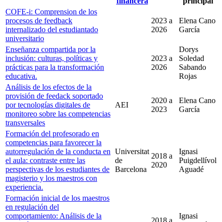
financera
principal
COFE-i: Comprension de los
procesos de feedback
2023
a
Elena Cano
internalizado del estudiantado
2026
García
universitario
Enseñanza compartida por la
Dorys
inclusión: culturas, políticas y
2023
a
Soledad
prácticas para la transformación
2026
Sabando
educativa.
Rojas
Análisis de los efectos de la
provisión de feedack soportado
2020
a
Elena Cano
por tecnologías digitales de
AEI
2023
García
monitoreo sobre las competencias
transversales
Formación del profesorado en
competencias para favorecer la
autorregulación de la conducta en
Universitat
Ignasi
2018
a
el aula: contraste entre las
de
Puigdellívol
2020
perspectivas de los estudiantes de
Barcelona
Aguadé
magisterio y los maestros con
experiencia.
Formación inicial de los maestros
en regulación del
comportamiento: Análisis de la
Ignasi
2018
a