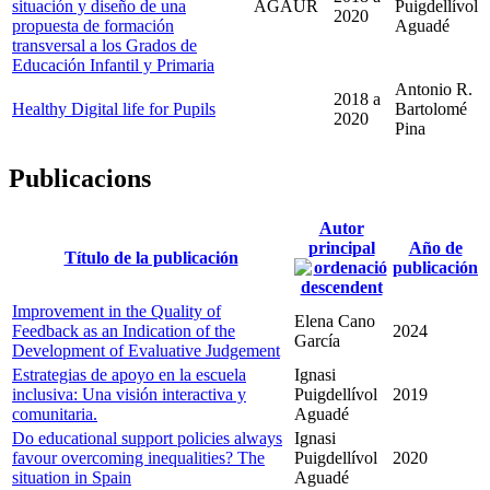
situación y diseño de una
AGAUR
Puigdellívol
2020
propuesta de formación
Aguadé
transversal a los Grados de
Educación Infantil y Primaria
Antonio R.
2018
a
Healthy Digital life for Pupils
Bartolomé
2020
Pina
Publicacions
Autor
principal
Año de
Título de la publicación
publicación
Improvement in the Quality of
Elena Cano
Feedback as an Indication of the
2024
García
Development of Evaluative Judgement
Estrategias de apoyo en la escuela
Ignasi
inclusiva: Una visión interactiva y
Puigdellívol
2019
comunitaria.
Aguadé
Do educational support policies always
Ignasi
favour overcoming inequalities? The
Puigdellívol
2020
situation in Spain
Aguadé