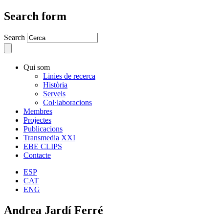
Search form
Search
Qui som
Linies de recerca
Història
Serveis
Col·laboracions
Membres
Projectes
Publicacions
Transmedia XXI
EBE CLIPS
Contacte
ESP
CAT
ENG
Andrea Jardí Ferré