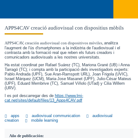
APPS4CAV creació audiovisual con dispositius mòbils
APPS4CAV, creación audiovisual con dispositivos móviles,
analitza
l'augment de l'ús d'smartphones a la indústria de l'audiovisual i el
contrasta amb la formació real que reben els futurs creadors i
comunicadors audiovisuals a les nostres universitats.
Ha estat coordinat per Rafael Suárez (TC), Mariona Grané (UB) i Anna
Tarragó (TC); i compta amb la participació dels investigadors experts:
Pablo Andrada (UPF), Sue Aran-Ramspott URL), Joan Frigola (UVIC),
Israel Márquez (UCM), Maria-Jose Masanet (UPF), Julio-César Mateus
(UPF), Eduard Membrive (TC), Samuel Viñolo (UTad) y Cilia Willem
(URV).
I es pot descarregar des de
https://www.lmi-
cat.net/sites/default/files/13_Apps4CAV.pdf
apps
audiovisual communication
audiovisual
creation
mobile learning
Año de publicación: