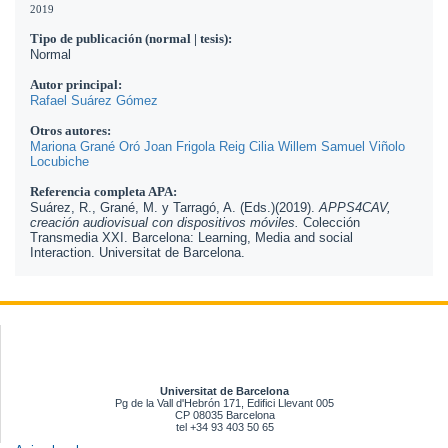
2019
Tipo de publicación (normal | tesis):
Normal
Autor principal:
Rafael Suárez Gómez
Otros autores:
Mariona Grané Oró
Joan Frigola Reig
Cilia Willem
Samuel Viñolo
Locubiche
Referencia completa APA:
Suárez, R., Grané, M. y Tarragó, A. (Eds.)(2019).
APPS4CAV,
creación audiovisual con dispositivos móviles.
Colección
Transmedia XXI. Barcelona: Learning, Media and social
Interaction. Universitat de Barcelona.
Universitat de Barcelona
Pg de la Vall d'Hebrón 171, Edifici Llevant 005
CP 08035 Barcelona
tel +34 93 403 50 65