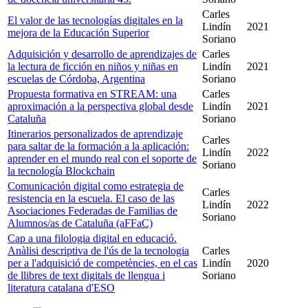
Carles
El valor de las tecnologías digitales en la
Lindín
2021
mejora de la Educación Superior
Soriano
Adquisición y desarrollo de aprendizajes de
Carles
la lectura de ficción en niños y niñas en
Lindín
2021
escuelas de Córdoba, Argentina
Soriano
Propuesta formativa en STREAM: una
Carles
aproximación a la perspectiva global desde
Lindín
2021
Cataluña
Soriano
Itinerarios personalizados de aprendizaje
Carles
para saltar de la formación a la aplicación:
Lindín
2022
aprender en el mundo real con el soporte de
Soriano
la tecnología Blockchain
Comunicación digital como estrategia de
Carles
resistencia en la escuela. El caso de las
Lindín
2022
Asociaciones Federadas de Familias de
Soriano
Alumnos/as de Cataluña (aFFaC)
Cap a una filologia digital en educació.
Anàlisi descriptiva de l'ús de la tecnologia
Carles
per a l'adquisició de competències, en el cas
Lindín
2020
de llibres de text digitals de llengua i
Soriano
literatura catalana d'ESO