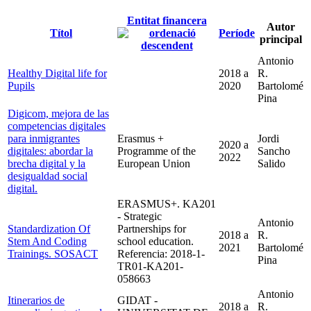
Entitat financera
Autor
Títol
Període
principal
Antonio
Healthy Digital life for
2018
a
R.
Pupils
2020
Bartolomé
Pina
Digicom, mejora de las
competencias digitales
para inmigrantes
Erasmus +
Jordi
2020
a
digitales: abordar la
Programme of the
Sancho
2022
brecha digital y la
European Union
Salido
desigualdad social
digital.
ERASMUS+. KA201
- Strategic
Antonio
Standardization Of
Partnerships for
2018
a
R.
Stem And Coding
school education.
2021
Bartolomé
Trainings. SOSACT
Referencia: 2018-1-
Pina
TR01-KA201-
058663
Antonio
Itinerarios de
GIDAT -
2018
a
R.