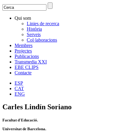
Search
Search form
Qui som
Linies de recerca
Història
Serveis
Col·laboracions
Membres
Projectes
Publicacions
Transmedia XXI
EBE CLIPS
Contacte
ESP
CAT
ENG
Carles Lindín Soriano
Facultat d'Educació.
Universitat de Barcelona.