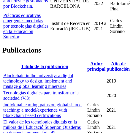
aprendizaje gestionados
UNIVERSITAT DE
2022
Bartolomé
por Blockchain.
BARCELONA
Pina
Prácticas educativas
emergentes mediadas
Carles
Institut de Recerca en
2019
a
por tecnologías digitales
Lindín
Educació (IRE - UB)
2021
en la Educación
Soriano
Superior
Publicacions
Autor
Año de
Título de la publicación
principal
publicación
Blockchain in the university: a digital
technology to design, implement and
2019
manage global learning itineraries
Tecnologías digitales para transformar la
2020
sociedad (V.3)
Individual learning paths on global shared
Carles
teaching: a model/experience with
Lindín
2021
blockchain-based certifications
Soriano
El valor de les tecnologies digitals en la
Carles
millora de l’Educació Superior. Quaderns
Lindín
2021
de docència universitària 45.
Soriano