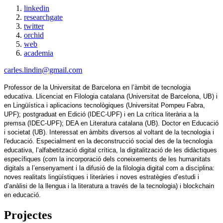
linkedin
researchgate
twitter
orchid
web
academia
carles.lindin@gmail.com
Professor de la Universitat de Barcelona en l’àmbit de tecnologia 
educativa. Llicenciat en Filologia catalana (Universitat de Barcelona, UB) i 
en Lingüística i aplicacions tecnològiques (Universitat Pompeu Fabra, 
UPF); postgraduat en Edició (IDEC-UPF) i en La crítica literària a la 
premsa (IDEC-UPF); DEA en Literatura catalana (UB). Doctor en Educació 
i societat (UB). Interessat en àmbits diversos al voltant de la tecnologia i 
l'educació. Especialment en la deconstrucció social des de la tecnologia 
educativa, l’alfabetització digital crítica, la digitalització de les didàctiques 
específiques (com la incorporació dels coneixements de les humanitats 
digitals a l’ensenyament i la difusió de la filologia digital com a disciplina: 
noves realitats lingüístiques i literàries i noves estratègies d’estudi i 
d’anàlisi de la llengua i la literatura a través de la tecnologia) i blockchain 
en educació.
Projectes