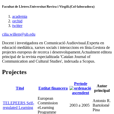
Facultat de Lletres.Universitat Rovira i Virgili.(Col·laboradora)
academia
orchid
twitter
cilia.willem@ub.edu
Docent i investigadora en Comunicació Audiovisual.Experta en
educació mediàtica, xarxes socials i interaccions en línia.Gestora de
projectes europeus de recerca i desenvolupament.Actualment editora
principal de la revista especialitzada 'Catalan Journal of
Communication and Cultural Studies', indexada a Scopus.
Projectes
Període
Autor
Títol
Entitat financera
principal
European
Antonio R.
TELEPEERS Self-
Commission
2003
a
2005
Bartolomé
regulated Learning
eLearning
Pina
Programme