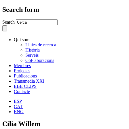
Search form
Search
Qui som
Linies de recerca
Història
Serveis
Col·laboracions
Membres
Projectes
Publicacions
Transmedia XXI
EBE CLIPS
Contacte
ESP
CAT
ENG
Cilia Willem