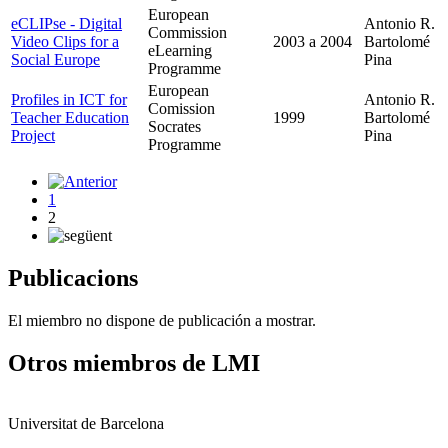
European
eCLIPse - Digital
Antonio R.
Commission
Video Clips for a
2003
a
2004
Bartolomé
eLearning
Social Europe
Pina
Programme
European
Profiles in ICT for
Antonio R.
Comission
Teacher Education
1999
Bartolomé
Socrates
Project
Pina
Programme
1
2
Publicacions
El miembro no dispone de publicación a mostrar.
Otros miembros de LMI
Universitat de Barcelona