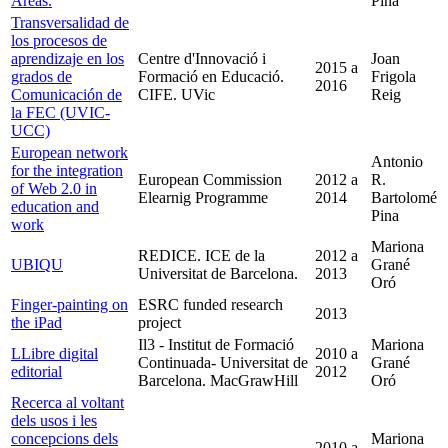
Areas.
Pina
Transversalidad de
los procesos de
aprendizaje en los
Centre d'Innovació i
Joan
2015
a
grados de
Formació en Educació.
Frigola
2016
Comunicación de
CIFE. UVic
Reig
la FEC (UVIC-
UCC)
European network
Antonio
for the integration
European Commission
2012
a
R.
of Web 2.0 in
Elearnig Programme
2014
Bartolomé
education and
Pina
work
Mariona
REDICE. ICE de la
2012
a
UBIQU
Grané
Universitat de Barcelona.
2013
Oró
Finger-painting on
ESRC funded research
2013
the iPad
project
Il3 - Institut de Formació
Mariona
LLibre digital
2010
a
Continuada- Universitat de
Grané
editorial
2012
Barcelona. MacGrawHill
Oró
Recerca al voltant
dels usos i les
concepcions dels
Mariona
2010
a