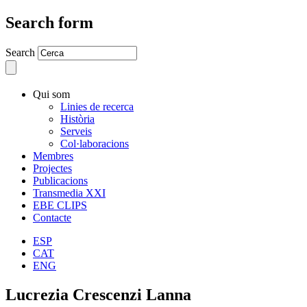
Search form
Search
Qui som
Linies de recerca
Història
Serveis
Col·laboracions
Membres
Projectes
Publicacions
Transmedia XXI
EBE CLIPS
Contacte
ESP
CAT
ENG
Lucrezia Crescenzi Lanna