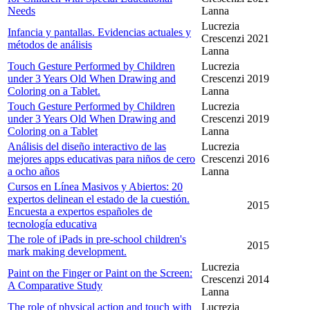
Needs
Lanna
Lucrezia
Infancia y pantallas. Evidencias actuales y
Crescenzi
2021
métodos de análisis
Lanna
Touch Gesture Performed by Children
Lucrezia
under 3 Years Old When Drawing and
Crescenzi
2019
Coloring on a Tablet.
Lanna
Touch Gesture Performed by Children
Lucrezia
under 3 Years Old When Drawing and
Crescenzi
2019
Coloring on a Tablet
Lanna
Análisis del diseño interactivo de las
Lucrezia
mejores apps educativas para niños de cero
Crescenzi
2016
a ocho años
Lanna
Cursos en Línea Masivos y Abiertos: 20
expertos delinean el estado de la cuestión.
2015
Encuesta a expertos españoles de
tecnología educativa
The role of iPads in pre-school children's
2015
mark making development.
Lucrezia
Paint on the Finger or Paint on the Screen:
Crescenzi
2014
A Comparative Study
Lanna
The role of physical action and touch with
Lucrezia