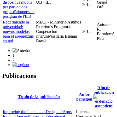
dispositius mòbils
UB - IL3
Grané
2012
per part de dos
Oró
grups d'alumnes de
postgrau de l'IL3
Redefiniendo la
MECI - Ministerio Asuntos
Antonio
universidad:
Exteriores Programas
R.
nuevos modelos
Cooperación
2012
Bartolomé
para el aprendizaje
Interuniversitaria España
Pina
en red
Brasil
1
2
Publicacions
Año de
publicación
Autor
Título de la publicación
principal
Improving the Interaction Design of Apps
Lucrezia
for Children with Special Educational
Crescenzi
2021