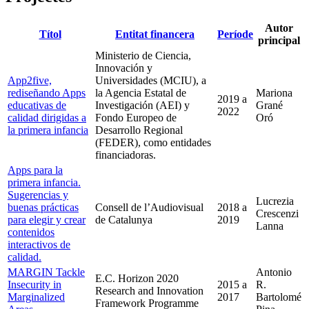
Autor
Títol
Entitat financera
Període
principal
Ministerio de Ciencia,
Innovación y
App2five,
Universidades (MCIU), a
rediseñando Apps
la Agencia Estatal de
Mariona
2019
a
educativas de
Investigación (AEI) y
Grané
2022
calidad dirigidas a
Fondo Europeo de
Oró
la primera infancia
Desarrollo Regional
(FEDER), como entidades
financiadoras.
Apps para la
primera infancia.
Sugerencias y
Lucrezia
buenas prácticas
Consell de l’Audiovisual
2018
a
Crescenzi
para elegir y crear
de Catalunya
2019
Lanna
contenidos
interactivos de
calidad.
MARGIN Tackle
Antonio
E.C. Horizon 2020
Insecurity in
2015
a
R.
Research and Innovation
Marginalized
2017
Bartolomé
Framework Programme