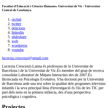
Facultat d'Educació i Ciències Humanes. Universitat de Vic - Universitat
Central de Catalunya.
orchid
twitter
delicious
linkedin
slideshare
web
wordpress
youtube
lucrezia.crescenzi@gmail.com
Lucrezia Crescenzi-Lanna és professora de la Universitat de
Barcelona i de la Universitat de Vic.És membre del grup de recerca
consolidat Laboratori de Mitjans Interactius des de 2007.És
llicenciada en Psicologia Evolutiva. S'ha doctorat per la Universitat
de Barcelona amb una tesi sobre la qualitat dels programes televisius
infantils i la seva principal línia d'investigació és l'ús de les TIC per
part dels nens en la primera infància, des d'una perspectiva
psicològica i cognitiva.
Projectes