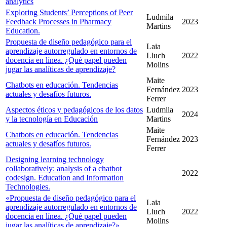
analytics
Exploring Students’ Perceptions of Peer
Ludmila
Feedback Processes in Pharmacy
2023
Martins
Education.
Propuesta de diseño pedagógico para el
Laia
aprendizaje autorregulado en entornos de
Lluch
2022
docencia en línea. ¿Qué papel pueden
Molins
jugar las analíticas de aprendizaje?
Maite
Chatbots en educación. Tendencias
Fernández
2023
actuales y desafíos futuros.
Ferrer
Aspectos éticos y pedagógicos de los datos
Ludmila
2024
y la tecnología en Educación
Martins
Maite
Chatbots en educación. Tendencias
Fernández
2023
actuales y desafíos futuros.
Ferrer
Designing learning technology
collaboratively: analysis of a chatbot
2022
codesign. Education and Information
Technologies.
«Propuesta de diseño pedagógico para el
Laia
aprendizaje autorregulado en entornos de
Lluch
2022
docencia en línea. ¿Qué papel pueden
Molins
jugar las analíticas de aprendizaje?»