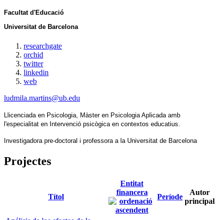
Facultat d'Educació
Universitat de Barcelona
researchgate
orchid
twitter
linkedin
web
ludmila.martins@ub.edu
Llicenciada en Psicologia, Màster en Psicologia Aplicada amb 
l'especialitat en Intervenció psicògica en contextos educatius.
Investigadora pre-doctoral i professora a la Universitat de Barcelona
Projectes
Entitat
financera
Autor
Títol
Període
principal