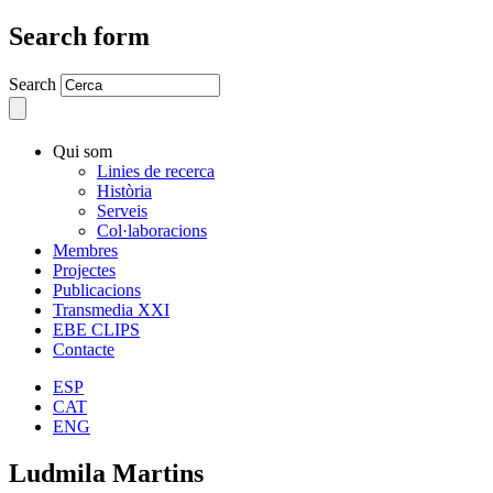
Search form
Search
Qui som
Linies de recerca
Història
Serveis
Col·laboracions
Membres
Projectes
Publicacions
Transmedia XXI
EBE CLIPS
Contacte
ESP
CAT
ENG
Ludmila Martins