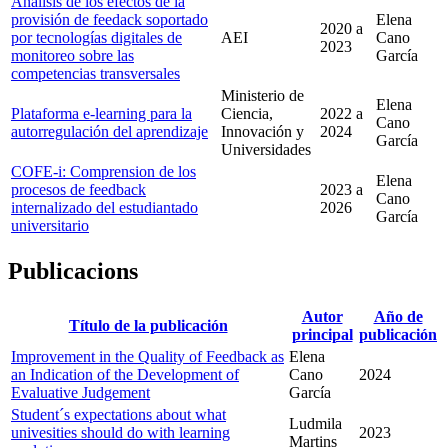
Análisis de los efectos de la
provisión de feedack soportado
Elena
2020
a
por tecnologías digitales de
AEI
Cano
2023
monitoreo sobre las
García
competencias transversales
Ministerio de
Elena
Plataforma e-learning para la
Ciencia,
2022
a
Cano
autorregulación del aprendizaje
Innovación y
2024
García
Universidades
COFE-i: Comprension de los
Elena
procesos de feedback
2023
a
Cano
internalizado del estudiantado
2026
García
universitario
Publicacions
Autor
Año de
Título de la publicación
principal
publicación
Improvement in the Quality of Feedback as
Elena
an Indication of the Development of
Cano
2024
Evaluative Judgement
García
Student´s expectations about what
Ludmila
univesities should do with learning
2023
Martins