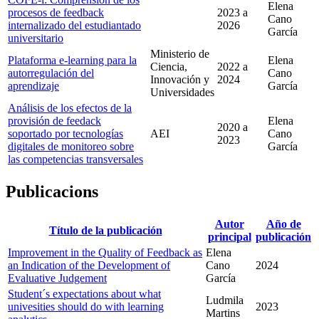
Elena
procesos de feedback
2023
a
Cano
internalizado del estudiantado
2026
García
universitario
Ministerio de
Plataforma e-learning para la
Elena
Ciencia,
2022
a
autorregulación del
Cano
Innovación y
2024
aprendizaje
García
Universidades
Análisis de los efectos de la
provisión de feedack
Elena
2020
a
soportado por tecnologías
AEI
Cano
2023
digitales de monitoreo sobre
García
las competencias transversales
Publicacions
Autor
Año de
Título de la publicación
principal
publicación
Improvement in the Quality of Feedback as
Elena
an Indication of the Development of
Cano
2024
Evaluative Judgement
García
Student´s expectations about what
Ludmila
univesities should do with learning
2023
Martins