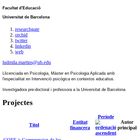
Facultat d'Educació
Universitat de Barcelona
researchgate
orchid
twitter
linkedin
web
ludmila.martins@ub.edu
Llicenciada en Psicologia, Màster en Psicologia Aplicada amb 
l'especialitat en Intervenció psicògica en contextos educatius.
Investigadora pre-doctoral i professora a la Universitat de Barcelona
Projectes
Període
Entitat
Autor
Títol
financera
principal
COFE-i: Comprension de los