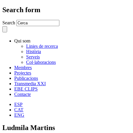
Search form
Search
Qui som
Linies de recerca
Història
Serveis
Col·laboracions
Membres
Projectes
Publicacions
Transmedia XXI
EBE CLIPS
Contacte
ESP
CAT
ENG
Ludmila Martins