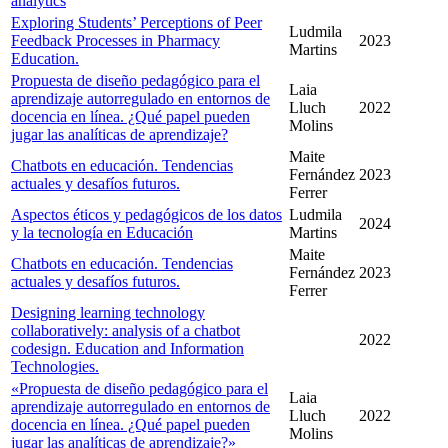
analytics
Exploring Students’ Perceptions of Peer
Ludmila
Feedback Processes in Pharmacy
2023
Martins
Education.
Propuesta de diseño pedagógico para el
Laia
aprendizaje autorregulado en entornos de
Lluch
2022
docencia en línea. ¿Qué papel pueden
Molins
jugar las analíticas de aprendizaje?
Maite
Chatbots en educación. Tendencias
Fernández
2023
actuales y desafíos futuros.
Ferrer
Aspectos éticos y pedagógicos de los datos
Ludmila
2024
y la tecnología en Educación
Martins
Maite
Chatbots en educación. Tendencias
Fernández
2023
actuales y desafíos futuros.
Ferrer
Designing learning technology
collaboratively: analysis of a chatbot
2022
codesign. Education and Information
Technologies.
«Propuesta de diseño pedagógico para el
Laia
aprendizaje autorregulado en entornos de
Lluch
2022
docencia en línea. ¿Qué papel pueden
Molins
jugar las analíticas de aprendizaje?»