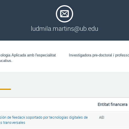
ludmila.martins@ub.edu
logia Aplicada amb l'especialitat 
Investigadora pre-doctoral i profess
ucatius.
Entitat financera
isión de feedack soportado por tecnologías digitales de
AEI
s transversales