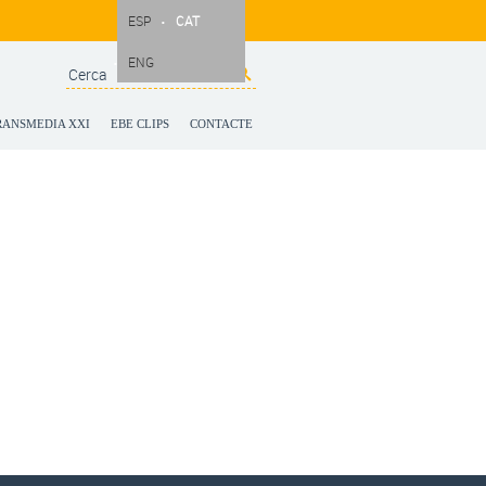
ESP
CAT
ENG
Search
Search form
RANSMEDIA XXI
EBE CLIPS
CONTACTE