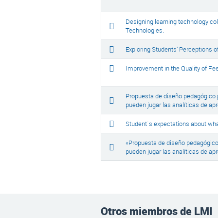
Designing learning technology col
Technologies.
Exploring Students’ Perceptions 
Improvement in the Quality of Fe
Propuesta de diseño pedagógico p
pueden jugar las analíticas de ap
Student´s expectations about what
«Propuesta de diseño pedagógico 
pueden jugar las analíticas de ap
Otros miembros de LMI