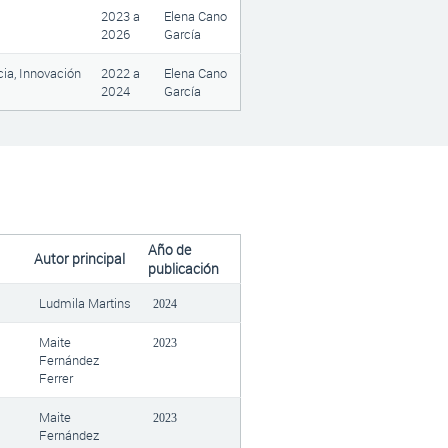
2023
a
Elena Cano
2026
García
cia, Innovación
2022
a
Elena Cano
2024
García
Año de
Autor principal
publicación
Ludmila Martins
2024
Maite
2023
Fernández
Ferrer
Maite
2023
Fernández