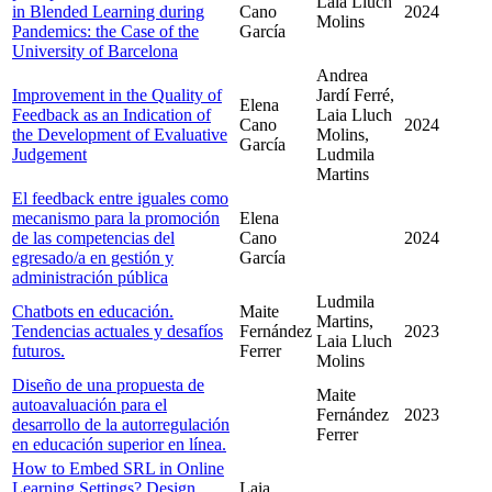
Laia Lluch
in Blended Learning during
Cano
2024
Molins
Pandemics: the Case of the
García
University of Barcelona
Andrea
Improvement in the Quality of
Jardí Ferré,
Elena
Feedback as an Indication of
Laia Lluch
Cano
2024
the Development of Evaluative
Molins,
García
Judgement
Ludmila
Martins
El feedback entre iguales como
mecanismo para la promoción
Elena
de las competencias del
Cano
2024
egresado/a en gestión y
García
administración pública
Ludmila
Chatbots en educación.
Maite
Martins,
Tendencias actuales y desafíos
Fernández
2023
Laia Lluch
futuros.
Ferrer
Molins
Diseño de una propuesta de
Maite
autoavaluación para el
Fernández
2023
desarrollo de la autorregulación
Ferrer
en educación superior en línea.
How to Embed SRL in Online
Learning Settings? Design
Laia