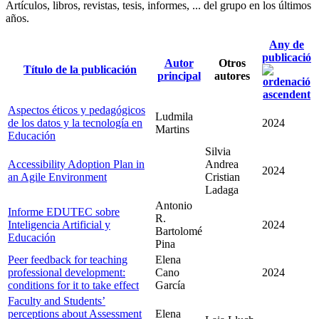
Artículos, libros, revistas, tesis, informes, ... del grupo en los últimos
años.
Any de
publicació
Autor
Otros
Título de la publicación
principal
autores
Aspectos éticos y pedagógicos
Ludmila
de los datos y la tecnología en
2024
Martins
Educación
Silvia
Accessibility Adoption Plan in
Andrea
2024
an Agile Environment
Cristian
Ladaga
Antonio
Informe EDUTEC sobre
R.
Inteligencia Artificial y
2024
Bartolomé
Educación
Pina
Peer feedback for teaching
Elena
professional development:
Cano
2024
conditions for it to take effect
García
Faculty and Studentsʼ
perceptions about Assessment
Elena