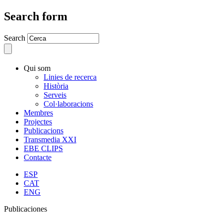
Search form
Search
Qui som
Linies de recerca
Història
Serveis
Col·laboracions
Membres
Projectes
Publicacions
Transmedia XXI
EBE CLIPS
Contacte
ESP
CAT
ENG
Publicaciones