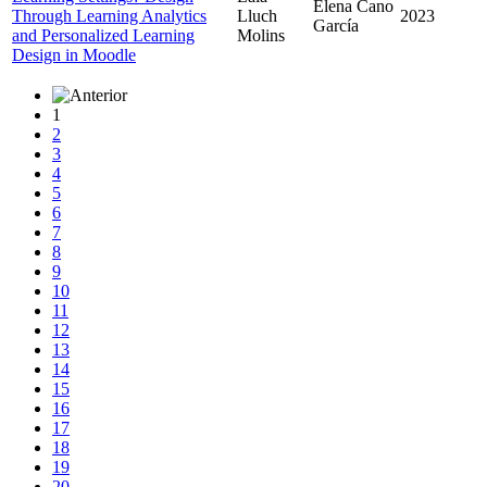
Elena Cano
Through Learning Analytics
Lluch
2023
García
and Personalized Learning
Molins
Design in Moodle
1
2
3
4
5
6
7
8
9
10
11
12
13
14
15
16
17
18
19
20