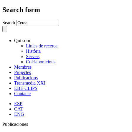
Search form
Search
Qui som
Linies de recerca
Història
Serveis
Col·laboracions
Membres
Projectes
Publicacions
Transmedia XXI
EBE CLIPS
Contacte
ESP
CAT
ENG
Publicaciones