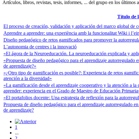
Artículos, libros, revistas, tesis, informes, ... del grupo en los últimos 
Título de 
El proceso de creación, validación y aplicación del marco global
Aprendre a aprendre: una experiència amb la funcionalitat Wiki i l’ei
Diseño pedagógico de retos gamificados para promover la autorregula
L’autonomia de centres i la innovació
«El ágora de la Neuroeducación. La neuroeducación explicada y apl
«Propuesta de diseño pedagógico para el aprendizaje autorregulado en
de aprendizaje?»
«¿Otro tipo de gamificación es posible?: Experiencia de retos gamific
atención a la diversidad»
«La gamificación desde el aprendizaje cooperativo y la atención a la 
aprender: experiencia en el Grado de Maestro de Educación Primaria
«El portafolios docente: Una estrategia de reflexión para la autorregu
Propuesta de diseño pedagógico para el aprendizaje autorregulado en 
de aprendizaje?
1
...
2