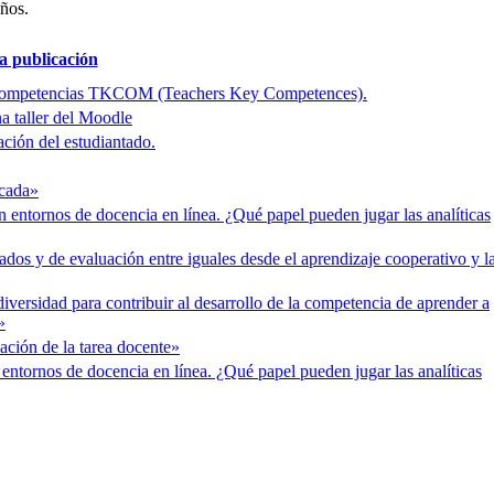
años.
la publicación
 de competencias TKCOM (Teachers Key Competences).
na taller del Moodle
ción del estudiantado.
icada»
 entornos de docencia en línea. ¿Qué papel pueden jugar las analíticas
ados y de evaluación entre iguales desde el aprendizaje cooperativo y l
diversidad para contribuir al desarrollo de la competencia de aprender a
»
lación de la tarea docente»
entornos de docencia en línea. ¿Qué papel pueden jugar las analíticas