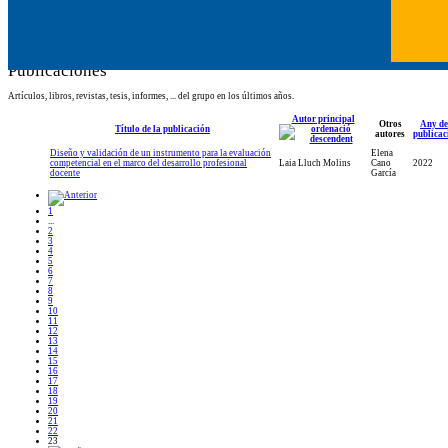
Publicaciones
Artículos, libros, revistas, tesis, informes, ... del grupo en los últimos años.
Autor principal
Otros
Any de
Título de la publicación
autores
publicac
Diseño y validación de un instrumento para la evaluación
Elena
competencial en el marco del desarrollo profesional
Laia Lluch Molins
Cano
2022
docente
García
1
...
2
3
4
5
6
7
8
9
10
11
12
13
14
15
16
17
18
19
20
21
22
23