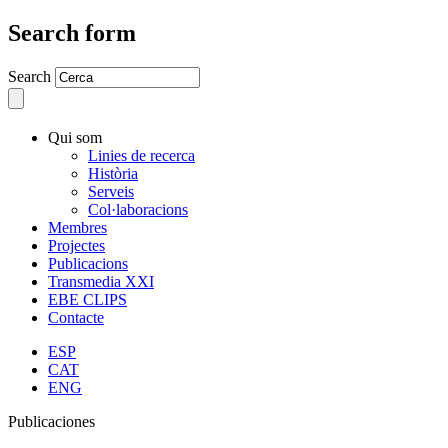
Search form
Search
Qui som
Linies de recerca
Història
Serveis
Col·laboracions
Membres
Projectes
Publicacions
Transmedia XXI
EBE CLIPS
Contacte
ESP
CAT
ENG
Publicaciones