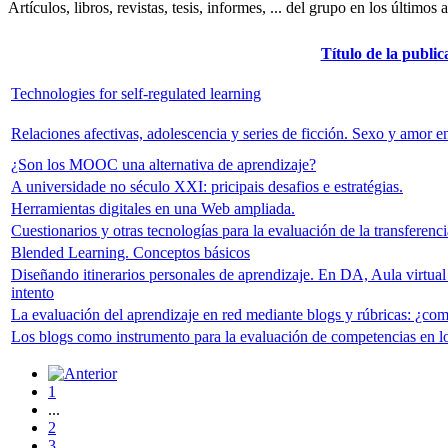
Artículos, libros, revistas, tesis, informes, ... del grupo en los últimos 
Título de la public
Technologies for self-regulated learning
Relaciones afectivas, adolescencia y series de ficción. Sexo y amor en
¿Son los MOOC una alternativa de aprendizaje?
A universidade no século XXI: pricipais desafios e estratégias.
Herramientas digitales en una Web ampliada.
Cuestionarios y otras tecnologías para la evaluación de la transferenc
Blended Learning. Conceptos básicos
Diseñando itinerarios personales de aprendizaje. En DA, Aula virtual 
intento
La evaluación del aprendizaje en red mediante blogs y rúbricas: ¿c
Los blogs como instrumento para la evaluación de competencias en lo
1
...
2
3