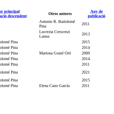
r principal
Any de
Otros autores
publicació
Antonio R. Bartolomé
2011
Pina
Lucrezia Crescenzi
2013
Lanna
tolomé Pina
2015
tolomé Pina
2014
tolomé Pina
Mariona Grané Oró
2009
tolomé Pina
2014
tolomé Pina
2011
tolomé Pina
2021
tolomé Pina
2015
tolomé Pina
Elena Cano García
2011