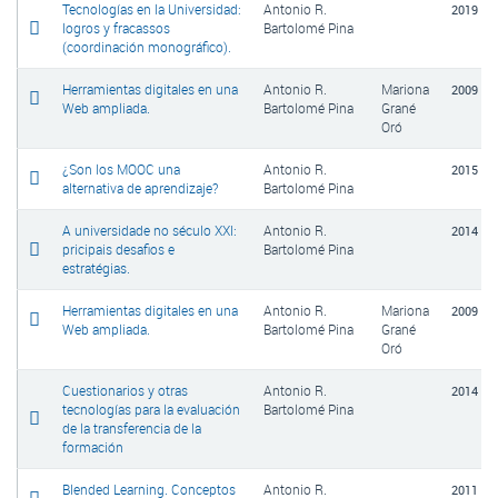
Tecnologías en la Universidad:
Antonio R.
2019
logros y fracassos
Bartolomé Pina
(coordinación monográfico).
Herramientas digitales en una
Antonio R.
Mariona
2009
Web ampliada.
Bartolomé Pina
Grané
Oró
¿Son los MOOC una
Antonio R.
2015
alternativa de aprendizaje?
Bartolomé Pina
A universidade no século XXI:
Antonio R.
2014
pricipais desafios e
Bartolomé Pina
estratégias.
Herramientas digitales en una
Antonio R.
Mariona
2009
Web ampliada.
Bartolomé Pina
Grané
Oró
Cuestionarios y otras
Antonio R.
2014
tecnologías para la evaluación
Bartolomé Pina
de la transferencia de la
formación
Blended Learning. Conceptos
Antonio R.
2011