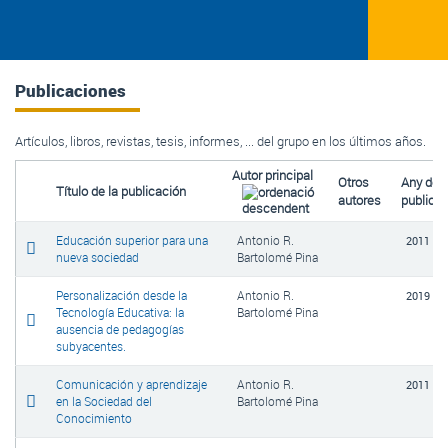
Publicaciones
Artículos, libros, revistas, tesis, informes, ... del grupo en los últimos años.
Autor principal
Otros
Any de
Título de la publicación
autores
publicac
Educación superior para una
Antonio R.
2011
nueva sociedad
Bartolomé Pina
Personalización desde la
Antonio R.
2019
Tecnología Educativa: la
Bartolomé Pina
ausencia de pedagogías
subyacentes.
Comunicación y aprendizaje
Antonio R.
2011
en la Sociedad del
Bartolomé Pina
Conocimiento