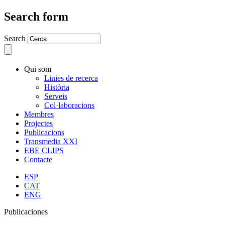
Search form
Search
Qui som
Linies de recerca
Història
Serveis
Col·laboracions
Membres
Projectes
Publicacions
Transmedia XXI
EBE CLIPS
Contacte
ESP
CAT
ENG
Publicaciones