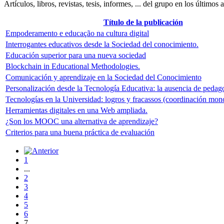
Artículos, libros, revistas, tesis, informes, ... del grupo en los últimos 
Título de la publicación
Empoderamento e educação na cultura digital
Interrogantes educativos desde la Sociedad del conocimiento.
Educación superior para una nueva sociedad
Blockchain in Educational Methodologies.
Comunicación y aprendizaje en la Sociedad del Conocimiento
Personalización desde la Tecnología Educativa: la ausencia de pedag
Tecnologías en la Universidad: logros y fracassos (coordinación mon
Herramientas digitales en una Web ampliada.
¿Son los MOOC una alternativa de aprendizaje?
Criterios para una buena práctica de evaluación
1
...
2
3
4
5
6
7