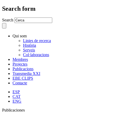
Search form
Search
Qui som
Linies de recerca
Història
Serveis
Col·laboracions
Membres
Projectes
Publicacions
Transmedia XXI
EBE CLIPS
Contacte
ESP
CAT
ENG
Publicaciones