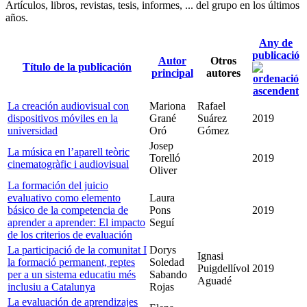
Artículos, libros, revistas, tesis, informes, ... del grupo en los últimos
años.
Any de
publicació
Autor
Otros
Título de la publicación
principal
autores
La creación audiovisual con
Mariona
Rafael
dispositivos móviles en la
Grané
Suárez
2019
universidad
Oró
Gómez
Josep
La música en l’aparell teòric
Torelló
2019
cinematogràfic i audiovisual
Oliver
La formación del juicio
evaluativo como elemento
Laura
básico de la competencia de
Pons
2019
aprender a aprender: El impacto
Seguí
de los criterios de evaluación
La participació de la comunitat I
Dorys
Ignasi
la formació permanent, reptes
Soledad
Puigdellívol
2019
per a un sistema educatiu més
Sabando
Aguadé
inclusiu a Catalunya
Rojas
La evaluación de aprendizajes