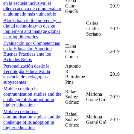
Elena
en la escuela inclusiva: el
Cano
2019
dilema acerca de cómo evaluar
García
al alumnado más vulnerable
Blockchain in the university: a
Carles
digital technology to design,
Lindín
2019
implement and manage global
Soriano
learning itineraries
Evaluación por Competencias
Elena
en la Educación Superior:
Cano
2019
Buenas Prácticas ante los
García
Actuales Retos
Personalización desde la
Antonio
Tecnología Educativa: la
R.
2019
ausencia de pedagogías
Bartolomé
subyacentes
Pina
Mobile creation in
Rafael
communication studies and the
Mariona
Suárez
2019
challenge of its adoption in
Grané Oró
Gómez
higher education
Mobile creation in
Rafael
communication studies and the
Mariona
Suárez
2019
challenge of its adoption in
Grané Oró
Gómez
higher education