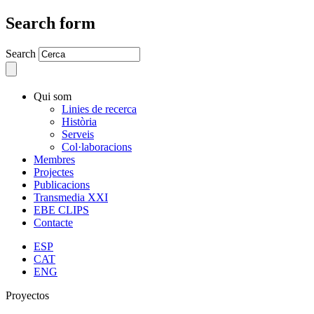
Search form
Search
Qui som
Linies de recerca
Història
Serveis
Col·laboracions
Membres
Projectes
Publicacions
Transmedia XXI
EBE CLIPS
Contacte
ESP
CAT
ENG
Proyectos