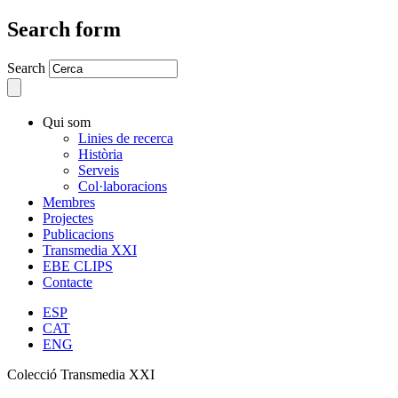
Search form
Search
Qui som
Linies de recerca
Història
Serveis
Col·laboracions
Membres
Projectes
Publicacions
Transmedia XXI
EBE CLIPS
Contacte
ESP
CAT
ENG
Colecció Transmedia XXI