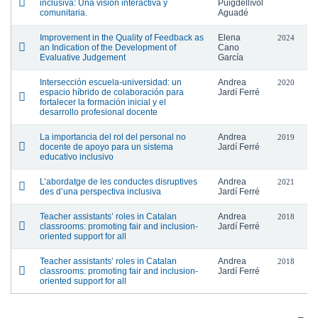
inclusiva: Una visión interactiva y
Puigdellívol
comunitaria.
Aguadé
Improvement in the Quality of Feedback as
Elena
2024
an Indication of the Development of
Cano
Evaluative Judgement
García
Intersección escuela-universidad: un
Andrea
2020
espacio híbrido de colaboración para
Jardí Ferré
fortalecer la formación inicial y el
desarrollo profesional docente
La importancia del rol del personal no
Andrea
2019
docente de apoyo para un sistema
Jardí Ferré
educativo inclusivo
L’abordatge de les conductes disruptives
Andrea
2021
des d’una perspectiva inclusiva
Jardí Ferré
Teacher assistants’ roles in Catalan
Andrea
2018
classrooms: promoting fair and inclusion-
Jardí Ferré
oriented support for all
Teacher assistants’ roles in Catalan
Andrea
2018
classrooms: promoting fair and inclusion-
Jardí Ferré
oriented support for all