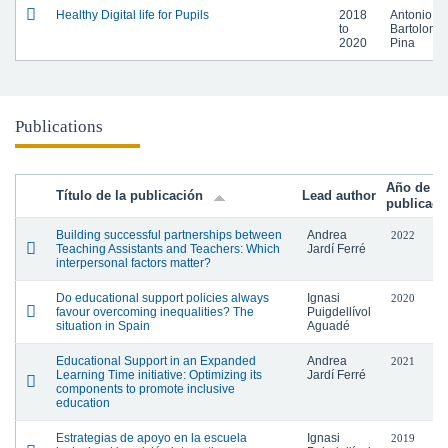
Healthy Digital life for Pupils
2018
Antonio R.
to
Bartolomé
2020
Pina
Publications
Año de
Título de la publicación
Lead author
publicaci
Building successful partnerships between
Andrea
2022
Teaching Assistants and Teachers: Which
Jardí Ferré
interpersonal factors matter?
Do educational support policies always
Ignasi
2020
favour overcoming inequalities? The
Puigdellívol
situation in Spain
Aguadé
Educational Support in an Expanded
Andrea
2021
Learning Time initiative: Optimizing its
Jardí Ferré
components to promote inclusive
education
Estrategias de apoyo en la escuela
Ignasi
2019