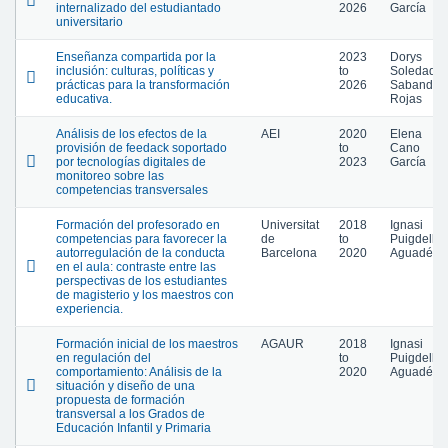
internalizado del estudiantado
2026
García
universitario
Enseñanza compartida por la
2023
Dorys
inclusión: culturas, políticas y
to
Soledad
prácticas para la transformación
2026
Sabando
educativa.
Rojas
Análisis de los efectos de la
AEI
2020
Elena
provisión de feedack soportado
to
Cano
por tecnologías digitales de
2023
García
monitoreo sobre las
competencias transversales
Formación del profesorado en
Universitat
2018
Ignasi
competencias para favorecer la
de
to
Puigdellív
autorregulación de la conducta
Barcelona
2020
Aguadé
en el aula: contraste entre las
perspectivas de los estudiantes
de magisterio y los maestros con
experiencia.
Formación inicial de los maestros
AGAUR
2018
Ignasi
en regulación del
to
Puigdellív
comportamiento: Análisis de la
2020
Aguadé
situación y diseño de una
propuesta de formación
transversal a los Grados de
Educación Infantil y Primaria