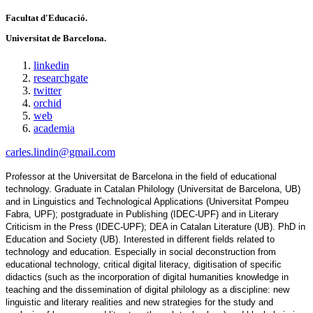
Facultat d'Educació.
Universitat de Barcelona.
linkedin
researchgate
twitter
orchid
web
academia
carles.lindin@gmail.com
Professor at the Universitat de Barcelona in the field of educational 
technology. Graduate in Catalan Philology (Universitat de Barcelona, UB) 
and in Linguistics and Technological Applications (Universitat Pompeu 
Fabra, UPF); postgraduate in Publishing (IDEC-UPF) and in Literary 
Criticism in the Press (IDEC-UPF); DEA in Catalan Literature (UB). PhD in 
Education and Society (UB). Interested in different fields related to 
technology and education. Especially in social deconstruction from 
educational technology, critical digital literacy, digitisation of specific 
didactics (such as the incorporation of digital humanities knowledge in 
teaching and the dissemination of digital philology as a discipline: new 
linguistic and literary realities and new strategies for the study and 