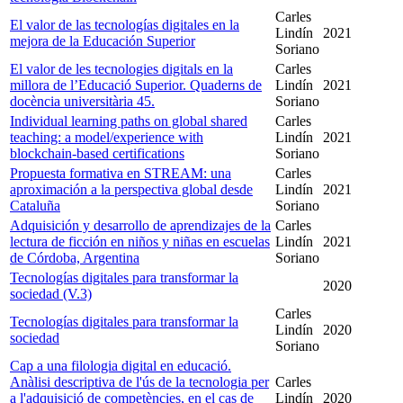
Carles
El valor de las tecnologías digitales en la
Lindín
2021
mejora de la Educación Superior
Soriano
El valor de les tecnologies digitals en la
Carles
millora de l’Educació Superior. Quaderns de
Lindín
2021
docència universitària 45.
Soriano
Individual learning paths on global shared
Carles
teaching: a model/experience with
Lindín
2021
blockchain-based certifications
Soriano
Propuesta formativa en STREAM: una
Carles
aproximación a la perspectiva global desde
Lindín
2021
Cataluña
Soriano
Adquisición y desarrollo de aprendizajes de la
Carles
lectura de ficción en niños y niñas en escuelas
Lindín
2021
de Córdoba, Argentina
Soriano
Tecnologías digitales para transformar la
2020
sociedad (V.3)
Carles
Tecnologías digitales para transformar la
Lindín
2020
sociedad
Soriano
Cap a una filologia digital en educació.
Anàlisi descriptiva de l'ús de la tecnologia per
Carles
a l'adquisició de competències, en el cas de
Lindín
2020