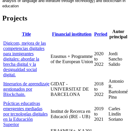
analysis of language and literature through technology) and blockchain in 
education
Projects
Autor
Title
Financial institution
Period
principal
Digicom, mejora de las
competencias digitales
para inmigrantes
2020
Jordi
Erasmus + Programme
digitales: abordar la
to
Sancho
of the European Union
brecha digital y la
2022
Salido
desigualdad social
digital.
Antonio
Itinerarios de aprendizaje
GIDAT -
2018
R.
gestionados por
UNIVERSITAT DE
to
Bartolomé
Blockchain.
BARCELONA
2022
Pina
Prácticas educativas
emergentes mediadas
2019
Carles
Institut de Recerca en
por tecnologías digitales
to
Lindín
Educació (IRE - UB)
en la Educación
2021
Soriano
Superior
ERASMUS+. KA201