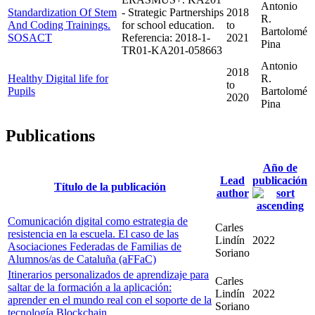
Antonio
Standardization Of Stem
- Strategic Partnerships
2018
R.
And Coding Trainings.
for school education.
to
Bartolomé
SOSACT
Referencia: 2018-1-
2021
Pina
TR01-KA201-058663
Antonio
2018
Healthy Digital life for
R.
to
Pupils
Bartolomé
2020
Pina
Publications
Año de
Lead
publicación
Título de la publicación
author
Comunicación digital como estrategia de
Carles
resistencia en la escuela. El caso de las
Lindín
2022
Asociaciones Federadas de Familias de
Soriano
Alumnos/as de Cataluña (aFFaC)
Itinerarios personalizados de aprendizaje para
Carles
saltar de la formación a la aplicación:
Lindín
2022
aprender en el mundo real con el soporte de la
Soriano
tecnología Blockchain