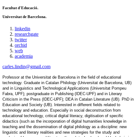
Facultat d'Educació.
Universitat de Barcelona.
linkedin
researchgate
twitter
orchid
web
academia
carles.lindin@gmail.com
Professor at the Universitat de Barcelona in the field of educational 
technology. Graduate in Catalan Philology (Universitat de Barcelona, UB) 
and in Linguistics and Technological Applications (Universitat Pompeu 
Fabra, UPF); postgraduate in Publishing (IDEC-UPF) and in Literary 
Criticism in the Press (IDEC-UPF); DEA in Catalan Literature (UB). PhD in 
Education and Society (UB). Interested in different fields related to 
technology and education. Especially in social deconstruction from 
educational technology, critical digital literacy, digitisation of specific 
didactics (such as the incorporation of digital humanities knowledge in 
teaching and the dissemination of digital philology as a discipline: new 
linguistic and literary realities and new strategies for the study and 