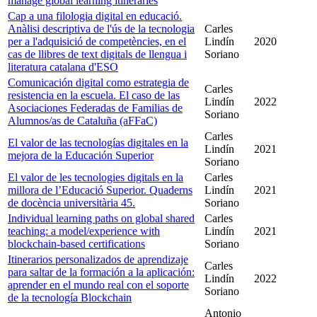
manage global learning itineraries
Cap a una filologia digital en educació.
Anàlisi descriptiva de l'ús de la tecnologia
Carles
per a l'adquisició de competències, en el
Lindín
2020
cas de llibres de text digitals de llengua i
Soriano
literatura catalana d'ESO
Comunicación digital como estrategia de
Carles
resistencia en la escuela. El caso de las
Lindín
2022
Asociaciones Federadas de Familias de
Soriano
Alumnos/as de Cataluña (aFFaC)
Carles
El valor de las tecnologías digitales en la
Lindín
2021
mejora de la Educación Superior
Soriano
El valor de les tecnologies digitals en la
Carles
millora de l’Educació Superior. Quaderns
Lindín
2021
de docència universitària 45.
Soriano
Individual learning paths on global shared
Carles
teaching: a model/experience with
Lindín
2021
blockchain-based certifications
Soriano
Itinerarios personalizados de aprendizaje
Carles
para saltar de la formación a la aplicación:
Lindín
2022
aprender en el mundo real con el soporte
Soriano
de la tecnología Blockchain
Antonio