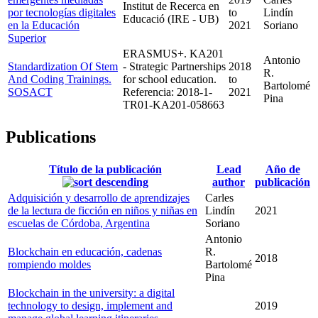
Institut de Recerca en
por tecnologías digitales
to
Lindín
Educació (IRE - UB)
en la Educación
2021
Soriano
Superior
ERASMUS+. KA201
Antonio
Standardization Of Stem
- Strategic Partnerships
2018
R.
And Coding Trainings.
for school education.
to
Bartolomé
SOSACT
Referencia: 2018-1-
2021
Pina
TR01-KA201-058663
Publications
Título de la publicación
Lead
Año de
author
publicación
Adquisición y desarrollo de aprendizajes
Carles
de la lectura de ficción en niños y niñas en
Lindín
2021
escuelas de Córdoba, Argentina
Soriano
Antonio
Blockchain en educación, cadenas
R.
2018
rompiendo moldes
Bartolomé
Pina
Blockchain in the university: a digital
technology to design, implement and
2019