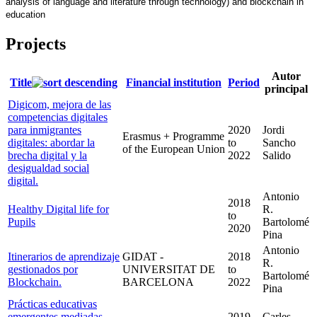
analysis of language and literature through technology) and blockchain in 
education
Projects
Autor
Title
Financial institution
Period
principal
Digicom, mejora de las
competencias digitales
para inmigrantes
2020
Jordi
Erasmus + Programme
digitales: abordar la
to
Sancho
of the European Union
brecha digital y la
2022
Salido
desigualdad social
digital.
Antonio
2018
Healthy Digital life for
R.
to
Pupils
Bartolomé
2020
Pina
Antonio
Itinerarios de aprendizaje
GIDAT -
2018
R.
gestionados por
UNIVERSITAT DE
to
Bartolomé
Blockchain.
BARCELONA
2022
Pina
Prácticas educativas
emergentes mediadas
2019
Carles