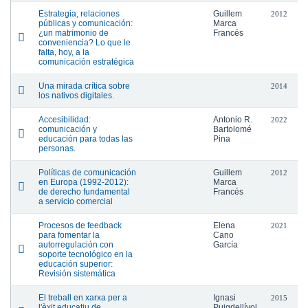
Estrategia, relaciones
Guillem
2012
públicas y comunicación:
Marca
¿un matrimonio de
Francés
conveniencia? Lo que le
falta, hoy, a la
comunicación estratégica
Una mirada crítica sobre
2014
los nativos digitales.
Accesibilidad:
Antonio R.
2022
comunicación y
Bartolomé
educación para todas las
Pina
personas.
Políticas de comunicación
Guillem
2012
en Europa (1992-2012):
Marca
de derecho fundamental
Francés
a servicio comercial
Procesos de feedback
Elena
2021
para fomentar la
Cano
autorregulación con
García
soporte tecnológico en la
educación superior:
Revisión sistemática
El treball en xarxa per a
Ignasi
2015
l'èxit educatiu de
Puigdellívol