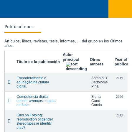
Publicaciones
Artículos, libros, revistas, tesis, informes, ... del grupo en los últimos
años.
Autor
principal
Year of
Otros
Título de la publicación
autores
publicati
Empoderamento e
Antonio R.
2019
educação na cultura
Bartolomé
digital.
Pina
Competència digital
Elena
2020
docent: avenços i reptes
Cano
de futur.
García
Girls on Fotolog:
2012
reproduction of gender
stereotypes or identity
play?