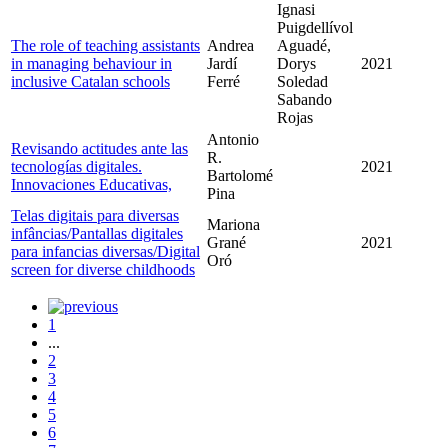
Ignasi
Puigdellívol
The role of teaching assistants
Andrea
Aguadé,
in managing behaviour in
Jardí
Dorys
2021
inclusive Catalan schools
Ferré
Soledad
Sabando
Rojas
Antonio
Revisando actitudes ante las
R.
tecnologías digitales.
2021
Bartolomé
Innovaciones Educativas,
Pina
Telas digitais para diversas
Mariona
infâncias/Pantallas digitales
Grané
2021
para infancias diversas/Digital
Oró
screen for diverse childhoods
1
...
2
3
4
5
6