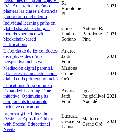
personales de aprendizaje. En
R.
DA, Aula virtual o cómo
2021
Bartolomé
plantear las clases a distancia
Pina
y no morir en el intento
Individual learning paths on
global shared teaching: a
Carles
Antonio R.
model/experience with
Lindín
Bartolomé
2021
blockchain-based
Soriano
Pina
certifications
L’abordatge de les conductes
Andrea
disruptives des d’una
Jardí
2021
perspectiva inclusiva
Ferré
Mediación digital parental.
Mariona
¿Es necesaria una educación
Grané
2021
digital en la primera infancia?
Oró
Educational Support in an
Expanded Learning Time
Andrea
Ignasi
initiative: Optimizing its
Jardí
Puigdellívol
2021
components to promote
Ferré
Aguadé
inclusive education
Improving the Interaction
Lucrezia
Design of Apps for Children
Mariona
Crescenzi
2021
with Special Educational
Grané Oró
Lanna
Needs