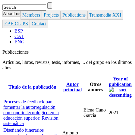
Search
Search form
About us
Members
Projects
Publications
Transmedia XXI
EBE CLIPS
Contact
ESP
CAT
ENG
Publicaciones
Artículos, libros, revistas, tesis, informes, ... del grupo en los últimos
años.
Year of
Autor
Otros
publication
Título de la publicación
principal
autores
Procesos de feedback para
fomentar la autorregulación
Elena Cano
con soporte tecnológico en la
2021
García
educación superior: Revisión
sistemática
Diseñando itinerarios
Antonio