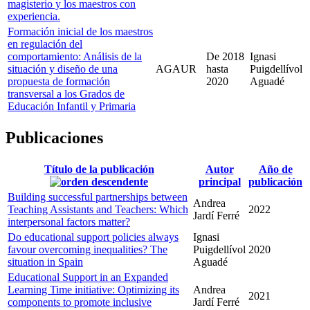
magisterio y los maestros con
experiencia.
Formación inicial de los maestros
en regulación del
comportamiento: Análisis de la
De
2018
Ignasi
situación y diseño de una
AGAUR
hasta
Puigdellívol
propuesta de formación
2020
Aguadé
transversal a los Grados de
Educación Infantil y Primaria
Publicaciones
Título de la publicación
Autor
Año de
principal
publicación
Building successful partnerships between
Andrea
Teaching Assistants and Teachers: Which
2022
Jardí Ferré
interpersonal factors matter?
Do educational support policies always
Ignasi
favour overcoming inequalities? The
Puigdellívol
2020
situation in Spain
Aguadé
Educational Support in an Expanded
Learning Time initiative: Optimizing its
Andrea
2021
components to promote inclusive
Jardí Ferré