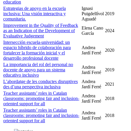
education
Estrategias de apoyo en la escuela
Ignasi
inclusiva: Una visión interactiva y
Puigdellívol
2019
comunitaria.
Aguadé
Improvement in the Quality of Feedback
Elena Cano
as an Indication of the Development of
2024
García
Evaluative Judgement
Intersección escuela-universidad: un
espacio híbrido de colaboración para
Andrea
2020
fortalecer la formación inicial y el
Jardí Ferré
desarrollo profesional docente
La importancia del rol del personal no
Andrea
docente de apoyo para un sistema
2019
Jardí Ferré
educativo inclusivo
L’abordatge de les conductes disruptives
Andrea
2021
des d’una perspectiva inclusiva
Jardí Ferré
Teacher assistants’ roles in Catalan
Andrea
classrooms: promoting fair and inclusion-
2018
Jardí Ferré
oriented support for all
Teacher assistants’ roles in Catalan
Andrea
classrooms: promoting fair and inclusion-
2018
Jardí Ferré
oriented support for all