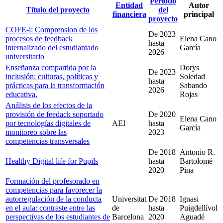
Periodo
Entidad
Autor
Título del proyecto
del
financiera
principal
proyecto
COFE-i: Comprension de los
De
2023
procesos de feedback
Elena Cano
hasta
internalizado del estudiantado
García
2026
universitario
Enseñanza compartida por la
Dorys
De
2023
inclusión: culturas, políticas y
Soledad
hasta
prácticas para la transformación
Sabando
2026
educativa.
Rojas
Análisis de los efectos de la
provisión de feedack soportado
De
2020
Elena Cano
por tecnologías digitales de
AEI
hasta
García
monitoreo sobre las
2023
competencias transversales
De
2018
Antonio R.
Healthy Digital life for Pupils
hasta
Bartolomé
2020
Pina
Formación del profesorado en
competencias para favorecer la
autorregulación de la conducta
Universitat
De
2018
Ignasi
en el aula: contraste entre las
de
hasta
Puigdellívol
perspectivas de los estudiantes de
Barcelona
2020
Aguadé