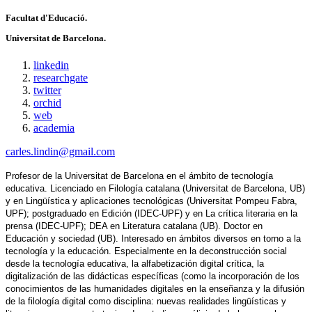
Facultat d'Educació.
Universitat de Barcelona.
linkedin
researchgate
twitter
orchid
web
academia
carles.lindin@gmail.com
Profesor de la Universitat de Barcelona en el ámbito de tecnología 
educativa. Licenciado en Filología catalana (Universitat de Barcelona, ​​UB) 
y en Lingüística y aplicaciones tecnológicas (Universitat Pompeu Fabra, 
UPF); postgraduado en Edición (IDEC-UPF) y en La crítica literaria en la 
prensa (IDEC-UPF); DEA en Literatura catalana (UB). Doctor en 
Educación y sociedad (UB). Interesado en ámbitos diversos en torno a la 
tecnología y la educación. Especialmente en la deconstrucción social 
desde la tecnología educativa, la alfabetización digital crítica, la 
digitalización de las didácticas específicas (como la incorporación de los 
conocimientos de las humanidades digitales en la enseñanza y la difusión 
de la filología digital como disciplina: nuevas realidades lingüísticas y 