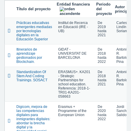
Entidad financiera
Periodo
Autor
Título del proyecto
del
principal
proyecto
Prácticas educativas
Institut de Recerca
De
Carles
emergentes mediadas
en Educació (IRE -
2019
Lindín
por tecnologías
UB)
hasta
Soriano
digitales en la
2021
Educación Superior
Itinerarios de
GIDAT -
De
Antonio
aprendizaje
UNIVERSITAT DE
2018
R.
gestionados por
BARCELONA
hasta
Bartolom
Blockchain.
2022
Pina
Standardization Of
ERASMUS+. KA201
De
Antonio
Stem And Coding
- Strategic
2018
R.
Trainings. SOSACT
Partnerships for
hasta
Bartolom
school education.
2021
Pina
Referencia: 2018-1-
TR01-KA201-
058663
Digicom, mejora de
Erasmus +
De
Jordi
las competencias
Programme of the
2020
Sancho
digitales para
European Union
hasta
Salido
inmigrantes digitales:
2022
abordar la brecha
digital y la