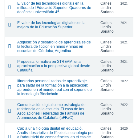
El valor de les tecnologies digitals en la
Carles
2021
millora de l’Educació Superior. Quaderns de
Lindín
docència universitària 45.
Soriano
El valor de las tecnologías digitales en la
Carles
2021
mejora de la Educación Superior
Lindín
Soriano
Adquisición y desarrollo de aprendizajes de
Carles
2021
la lectura de ficción en niños y niñas en
Lindín
escuelas de Córdoba, Argentina
Soriano
Propuesta formativa en STREAM: una
Carles
2021
aproximación a la perspectiva global desde
Lindín
Cataluña
Soriano
Itinerarios personalizados de aprendizaje
Carles
2022
para saltar de la formación a la aplicación:
Lindín
aprender en el mundo real con el soporte de
Soriano
la tecnología Blockchain
Comunicación digital como estrategia de
Carles
2022
resistencia en la escuela. El caso de las
Lindín
Asociaciones Federadas de Familias de
Soriano
Alumnos/as de Cataluña (aFFaC)
Cap a una filologia digital en educació.
Carles
2020
Anàlisi descriptiva de l'ús de la tecnologia per
Lindín
a l'adquisició de competències, en el cas de
Soriano