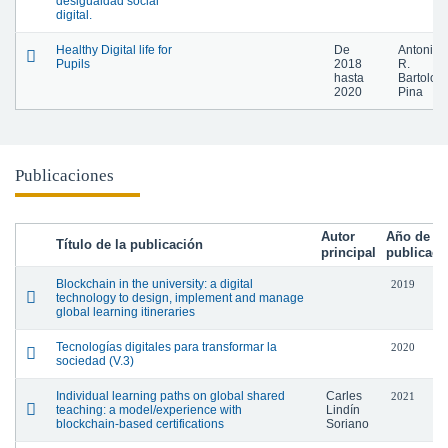
desigualdad social
digital.
Healthy Digital life for
De
Antonio
Pupils
2018
R.
hasta
Bartolom
2020
Pina
Publicaciones
Autor
Año de
Título de la publicación
principal
publicaci
Blockchain in the university: a digital
2019
technology to design, implement and manage
global learning itineraries
Tecnologías digitales para transformar la
2020
sociedad (V.3)
Individual learning paths on global shared
Carles
2021
teaching: a model/experience with
Lindín
blockchain-based certifications
Soriano