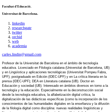
Facultat d'Educació.
Universitat de Barcelona.
linkedin
researchgate
twitter
orchid
web
academia
carles.lindin@gmail.com
Profesor de la Universitat de Barcelona en el ámbito de tecnología 
educativa. Licenciado en Filología catalana (Universitat de Barcelona, ​​UB) 
y en Lingüística y aplicaciones tecnológicas (Universitat Pompeu Fabra, 
UPF); postgraduado en Edición (IDEC-UPF) y en La crítica literaria en la 
prensa (IDEC-UPF); DEA en Literatura catalana (UB). Doctor en 
Educación y sociedad (UB). Interesado en ámbitos diversos en torno a la 
tecnología y la educación. Especialmente en la deconstrucción social 
desde la tecnología educativa, la alfabetización digital crítica, la 
digitalización de las didácticas específicas (como la incorporación de los 
conocimientos de las humanidades digitales en la enseñanza y la difusión 
de la filología digital como disciplina: nuevas realidades lingüísticas y 