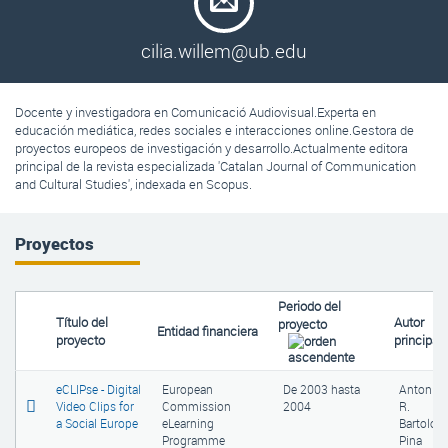
cilia.willem@ub.edu
Docente y investigadora en Comunicació Audiovisual.Experta en
educación mediática, redes sociales e interacciones online.Gestora de
proyectos europeos de investigación y desarrollo.Actualmente editora
principal de la revista especializada 'Catalan Journal of Communication
and Cultural Studies', indexada en Scopus.
Proyectos
Periodo del
Título del
Autor
proyecto
Entidad financiera
proyecto
principal
eCLIPse - Digital
European
De
2003
hasta
Antonio
Video Clips for
Commission
2004
R.
a Social Europe
eLearning
Bartolom
Programme
Pina