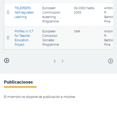
TELEPEERS
European
De
2003
hasta
Antonio
Self-regulated
Commission
2005
R.
Learning
eLearning
Bartolom
Programme
Pina
Profiles in ICT
European
Antonio
1999
for Teacher
Comission
R.
Education
Socrates
Bartolom
Project
Programme
Pina
1
2
Publicaciones
El miembro no dispone de publicación a mostrar.