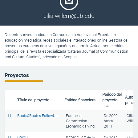
cilia.willem@ub.edu
Docente y investigadora en Comunicació Audiovisual.Experta en
educación mediática, redes sociales e interacciones online.Gestora de
proyectos europeos de investigación y desarrollo.Actualmente editora
principal de la revista especializada 'Catalan Journal of Communication
and Cultural Studies', indexada en Scopus.
Proyectos
Periodo del
Autor
Título del proyecto
Entidad financiera
proyecto
princip
Roots&Routes FollowUp
European
De
2009
Cilia
Commission -
hasta
Willem
Leonardo da Vinci
2011
UBIQU
REDICE. ICE de la
De
2012
Marion