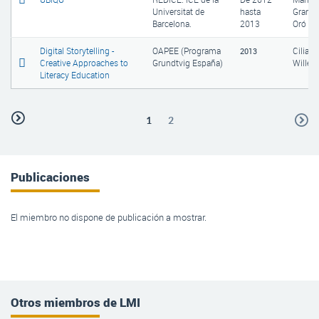
Universitat de
hasta
Grané
Barcelona.
2013
Oró
Digital Storytelling -
OAPEE (Programa
Cilia
2013
Creative Approaches to
Grundtvig España)
Willem
Literacy Education
1
2
Publicaciones
El miembro no dispone de publicación a mostrar.
Otros miembros de LMI