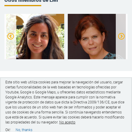
Ludmila Martins
Ricardo Iglesias García
Este sitio web utiliza cookies para mejorar la navegación del usuario, cargar
ciertas funcionalidades de la web basadas en tecnologías ofrecidas por
Youtube, Google o Google Maps, u ofrecerles datos estadísticos mediante
Google Analytics.
Este mensaje aparece para cumplir con la normativa
vigente de protección de datos que dicta la Directiva 2009/136/CE, que dice
Universitat de Barcelona
que los usuarios de un sitio web han de ser informados y poder aceptar el
Pg de la Vall d'Hebrón 171, Edifici Llevant 005
uso de cookies de una forma sencilla. Si continúa navegando entendemos
CP 08035 Barcelona
que está de acuerdo. Si quiere evitar las cookies
deberá hacerlo modificando
tel +34 93 403 50 65
las propiedades del su navegador.
No acepto
Aviso legal
Ok!
No, thanks