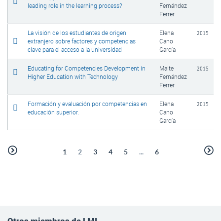
leading role in the learning process?
Fernández
Ferrer
La visión de los estudiantes de origen
Elena
2015
extranjero sobre factores y competencias
Cano
clave para el acceso a la universidad
García
Educating for Competencies Development in
Maite
2015
Higher Education with Technology
Fernández
Ferrer
Formación y evaluación por competencias en
Elena
2015
educación superior.
Cano
García
1
2
3
4
5
...
6
Otros miembros de LMI