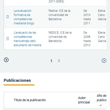
2011-0065)
La evaluación
Redice. ICE de la
De
Elena
formativa de
Universidad de
2010
Cano
competencias
Barcelona
hasta
García
mediante blogs
2011
L'avaluació de les
REDICE. ICE de la
De
Elena
compètencies
Universitat de
2008
Cano
transversals dels
Barcelona.
hasta
García
estudiants de mestre
2010
1
2
Publicaciones
Año de
Autor
Título de la publicación
publicaci
principal