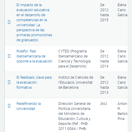
El impacto de la
De
Elena
evaluación educativa
2012
Cano
en el desarrollo de
hasta
García
competencias en la
2015
universidad. La
perspectiva de las
primeras promociones
de graduados.
Ridefor: Red
CYTED (Programa
De
Elena
iberoamericana de
Iberoamericano de
2012
Cano
soporte a la evaluación
Ciencia y Tecnología
hasta
García
para el Desarrollo)
2014
El feedback, clave para
Institut de Ciències de
De
Elena
la evaluación
l'Educació, Universitat
2012
Cano
formativa
de Barcelona
hasta
García
2013
Redefiniendo la
Dirección General de
Antonio
2012
Universidad
Política Universitaria
R.
del Ministerio de
Bartolom
Educación, Cultura y
Pina
Deporte (Ref.: PHB-
2011-0064 / PHB-