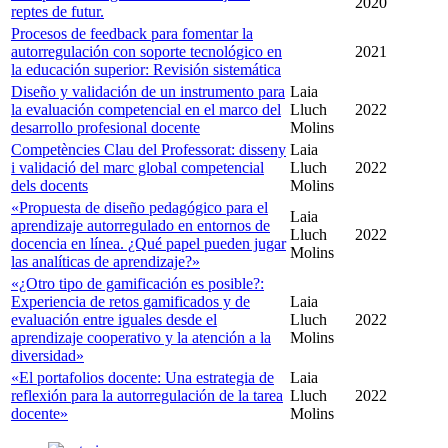
2020
reptes de futur.
Procesos de feedback para fomentar la
autorregulación con soporte tecnológico en
2021
la educación superior: Revisión sistemática
Diseño y validación de un instrumento para
Laia
la evaluación competencial en el marco del
Lluch
2022
desarrollo profesional docente
Molins
Competències Clau del Professorat: disseny
Laia
i validació del marc global competencial
Lluch
2022
dels docents
Molins
«Propuesta de diseño pedagógico para el
Laia
aprendizaje autorregulado en entornos de
Lluch
2022
docencia en línea. ¿Qué papel pueden jugar
Molins
las analíticas de aprendizaje?»
«¿Otro tipo de gamificación es posible?:
Experiencia de retos gamificados y de
Laia
evaluación entre iguales desde el
Lluch
2022
aprendizaje cooperativo y la atención a la
Molins
diversidad»
«El portafolios docente: Una estrategia de
Laia
reflexión para la autorregulación de la tarea
Lluch
2022
docente»
Molins