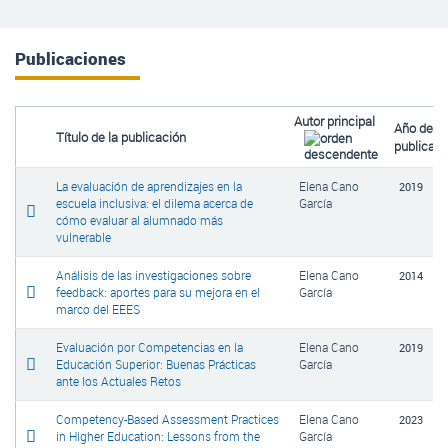
Publicaciones
Autor principal
Año de
Título de la publicación
publicaci
La evaluación de aprendizajes en la
Elena Cano
2019
escuela inclusiva: el dilema acerca de
García
cómo evaluar al alumnado más
vulnerable
Análisis de las investigaciones sobre
Elena Cano
2014
feedback: aportes para su mejora en el
García
marco del EEES
Evaluación por Competencias en la
Elena Cano
2019
Educación Superior: Buenas Prácticas
García
ante los Actuales Retos
Competency-Based Assessment Practices
Elena Cano
2023
in Higher Education: Lessons from the
García