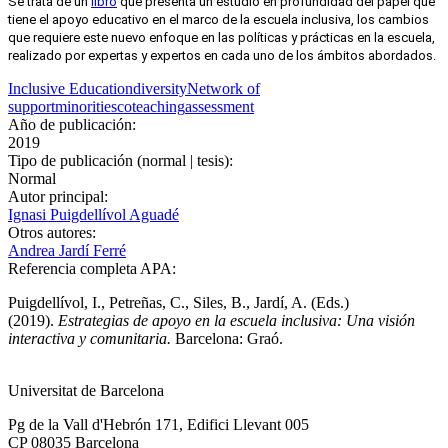
Se trata de un 
libro
 que presenta un estudio en profundidad del papel que 
tiene el apoyo educativo en el marco de la escuela inclusiva, los cambios 
que requiere este nuevo enfoque en las políticas y prácticas en la escuela, 
realizado por expertas y expertos en cada uno de los ámbitos abordados.
Inclusive Education
diversity
Network of
support
minorities
coteaching
assessment
Año de publicación:
2019
Tipo de publicación (normal | tesis):
Normal
Autor principal:
Ignasi Puigdellívol Aguadé
Otros autores:
Andrea Jardí Ferré
Referencia completa APA:
Puigdellívol, I., Petreñas, C., Siles, B., Jardí, A. (Eds.)
(2019).
Estrategias de apoyo en la escuela inclusiva: Una visión
interactiva y comunitaria.
Barcelona: Graó.
Universitat de Barcelona
Pg de la Vall d'Hebrón 171, Edifici Llevant 005
CP 08035 Barcelona