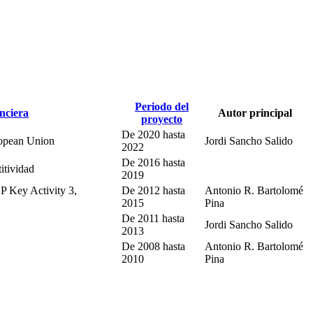
Periodo del
nciera
Autor principal
proyecto
De
2020
hasta
opean Union
Jordi Sancho Salido
2022
De
2016
hasta
itividad
2019
 Key Activity 3,
De
2012
hasta
Antonio R. Bartolomé
2015
Pina
De
2011
hasta
Jordi Sancho Salido
2013
De
2008
hasta
Antonio R. Bartolomé
2010
Pina