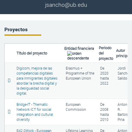
jsancho@ub.edu
Proyectos
Periodo
Entidad financiera
Autor
Título del proyecto
del
principal
proyecto
Digicom, mejora de las
Erasmus +
De
Jordi
competencias digitales
Programme of the
2020
Sancho
para inmigrantes digitales:
European Union
hasta
Salido
abordar la brecha digital y
2022
la desigualdad social
digital.
Bridge-IT - Thematic
European
De
Antonio
Network ICT for social
Commission
2008
R.
integration and cultural
hasta
Bartolom
diversity
2010
Pina
Ed2.0Work - European
Lifelong Learning
De
Antonio