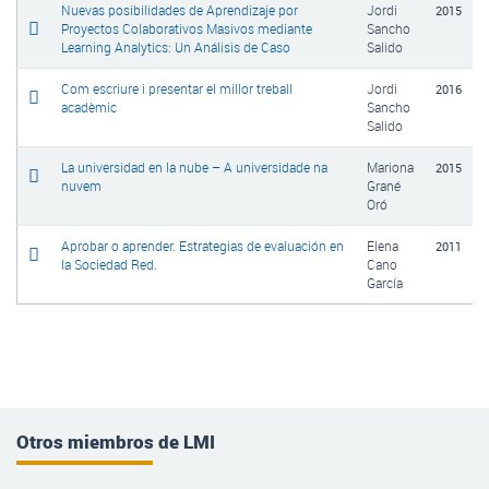
Nuevas posibilidades de Aprendizaje por
Jordi
2015
Proyectos Colaborativos Masivos mediante
Sancho
Learning Analytics: Un Análisis de Caso
Salido
Com escriure i presentar el millor treball
Jordi
2016
acadèmic
Sancho
Salido
La universidad en la nube – A universidade na
Mariona
2015
nuvem
Grané
Oró
Aprobar o aprender. Estrategias de evaluación en
Elena
2011
la Sociedad Red.
Cano
García
Otros miembros de LMI