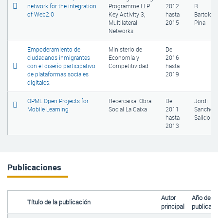
network for the integration
Programme LLP
2012
R.
of Web2.0
Key Activity 3,
hasta
Bartolom
Multilateral
2015
Pina
Networks
Empoderamiento de
Ministerio de
De
ciudadanos inmigrantes
Economía y
2016
con el diseño participativo
Competitividad
hasta
de plataformas sociales
2019
digitales.
OPML Open Projects for
Recercaixa. Obra
De
Jordi
Mobile Learning
Social La Caixa
2011
Sancho
hasta
Salido
2013
Publicaciones
Autor
Año de
Título de la publicación
principal
publicaci