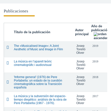
Publicaciones
Año de
Autor
publicación
Título de la publicación
principal
The «Musicalised Image»: A Joint
Josep
2019
Aesthetic of Music and Image in Film
Torelló
Oliver
La música en l’aparell teòric
Josep
2019
cinematogràfic i audiovisual
Torelló
Oliver
'Informe general' (1976) de Pere
Josep
2018
Portabella: un estado de la cuestión
Torelló
cinematográfica sobre la Transición
Oliver
española
La música y la subversión del espacio-
Josep
2017
tiempo diegético: análisis de la obra de
Torelló
Pere Portabella (1967 - 1976).
Oliver