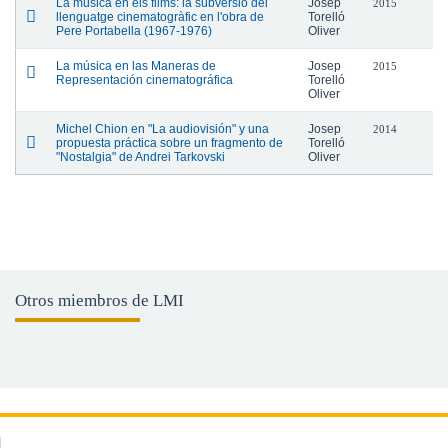
La música en els films: la subversió del
Josep
2015
llenguatge cinematogràfic en l'obra de
Torelló
Pere Portabella (1967-1976)
Oliver
La música en las Maneras de
Josep
2015
Representación cinematográfica
Torelló
Oliver
Michel Chion en "La audiovisión" y una
Josep
2014
propuesta práctica sobre un fragmento de
Torelló
"Nostalgia" de Andrei Tarkovski
Oliver
Otros miembros de LMI