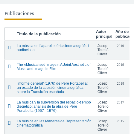
Publicaciones
Autor
Año de
Título de la publicación
principal
publicaci
La música en l’aparell teòric cinematogràfic i
Josep
2019
audiovisual
Torelló
Oliver
The «Musicalised Image»: A Joint Aesthetic of
Josep
2019
Music and Image in Film
Torelló
Oliver
'Informe general' (1976) de Pere Portabella:
Josep
2018
un estado de la cuestión cinematográfica
Torelló
sobre la Transición española
Oliver
La música y la subversión del espacio-tiempo
Josep
2017
diegético: análisis de la obra de Pere
Torelló
Portabella (1967 - 1976).
Oliver
La música en las Maneras de Representación
Josep
2015
cinematográfica
Torelló
Oliver