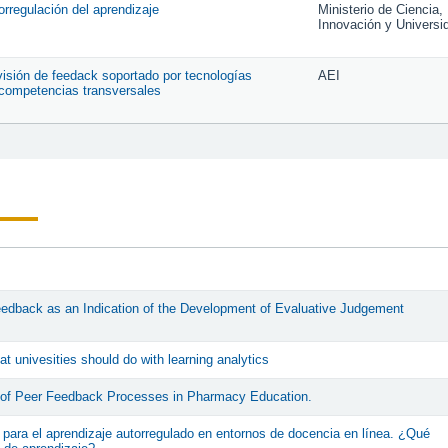
orregulación del aprendizaje
Ministerio de Ciencia,
Innovación y Universi
ovisión de feedack soportado por tecnologías
AEI
s competencias transversales
eedback as an Indication of the Development of Evaluative Judgement
t univesities should do with learning analytics
s of Peer Feedback Processes in Pharmacy Education.
para el aprendizaje autorregulado en entornos de docencia en línea. ¿Qué