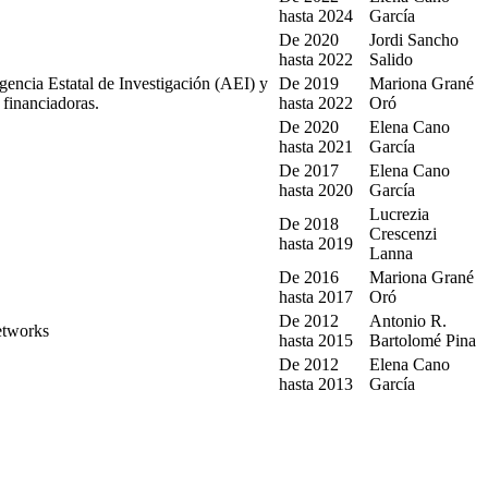
hasta
2024
García
De
2020
Jordi Sancho
hasta
2022
Salido
encia Estatal de Investigación (AEI) y
De
2019
Mariona Grané
financiadoras.
hasta
2022
Oró
De
2020
Elena Cano
hasta
2021
García
De
2017
Elena Cano
hasta
2020
García
Lucrezia
De
2018
Crescenzi
hasta
2019
Lanna
De
2016
Mariona Grané
hasta
2017
Oró
De
2012
Antonio R.
etworks
hasta
2015
Bartolomé Pina
De
2012
Elena Cano
hasta
2013
García