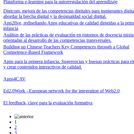
Plataforma e-learning para la autorregulación del aprendizaje
Digicom, mejora de las competencias digitales para inmigrantes digita
abordar la brecha digital y la desigualdad social digital.
App2five, rediseñando Apps educativas de calidad dirigidas a la prim
infancia
Análisis de las prácticas de evaluación en entornos de docencia mixta
orientadas al desarrollo de las competencias transversales.
Building up Chinese Teachers Key Competences through a Global
Competence-Based Framework
Apps para la primera infancia. Sugerencias y buenas prácticas para el
y crear contenidos interactivos de calidad.
Apps4CAV
Ed2.0Work - European network for the integration of Web2.0
El feedback, clave para la evaluación formativa
1
2
3