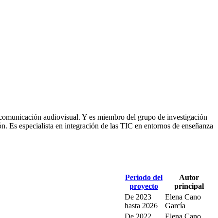
 comunicación audiovisual. Y es miembro del grupo de investigación
n. Es especialista en integración de las TIC en entornos de enseñanza
Periodo del
Autor
proyecto
principal
De
2023
Elena Cano
hasta
2026
García
De
2022
Elena Cano