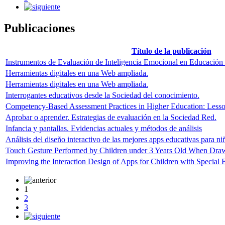
Publicaciones
Título de la publicación
Instrumentos de Evaluación de Inteligencia Emocional en Educación 
Herramientas digitales en una Web ampliada.
Herramientas digitales en una Web ampliada.
Interrogantes educativos desde la Sociedad del conocimiento.
Competency-Based Assessment Practices in Higher Education: Lesso
Aprobar o aprender. Estrategias de evaluación en la Sociedad Red.
Infancia y pantallas. Evidencias actuales y métodos de análisis
Análisis del diseño interactivo de las mejores apps educativas para n
Touch Gesture Performed by Children under 3 Years Old When Drawi
Improving the Interaction Design of Apps for Children with Special
1
2
3