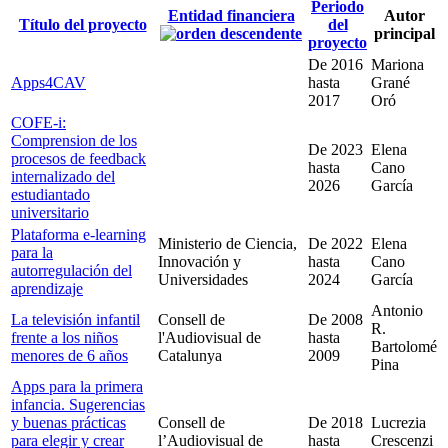
Periodo
Entidad financiera
Autor
Título del proyecto
del
principal
proyecto
De
2016
Mariona
Apps4CAV
hasta
Grané
2017
Oró
COFE-i:
Comprension de los
De
2023
Elena
procesos de feedback
hasta
Cano
internalizado del
2026
García
estudiantado
universitario
Plataforma e-learning
Ministerio de Ciencia,
De
2022
Elena
para la
Innovación y
hasta
Cano
autorregulación del
Universidades
2024
García
aprendizaje
Antonio
La televisión infantil
Consell de
De
2008
R.
frente a los niños
l'Audiovisual de
hasta
Bartolomé
menores de 6 años
Catalunya
2009
Pina
Apps para la primera
infancia. Sugerencias
y buenas prácticas
Consell de
De
2018
Lucrezia
para elegir y crear
l’Audiovisual de
hasta
Crescenzi