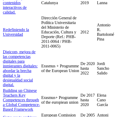
contenidos
Catalunya
2019
Lanna
interactivos de
calidad.
Dirección General de
Política Universitaria
Antonio
del Ministerio de
Redefiniendo la
R.
Educación, Cultura y
2012
Universidad
Bartolomé
Deporte (Ref.: PHB-
Pina
2011-0064 / PHB-
2011-0065)
Digicom, mejora de
las competencias
digitales para
De
2020
Jordi
inmigrantes digitales:
Erasmus + Programme
hasta
Sancho
abordar la brecha
of the European Union
2022
Salido
digital y la
desigualdad social
digital.
Building up Chinese
Teachers Key
De
2017
Elena
Erasmus+ Programme
Competences through
hasta
Cano
of the europiean union
a Global Competence-
2020
García
Based Framework
European Comission
De
2005
Antoni