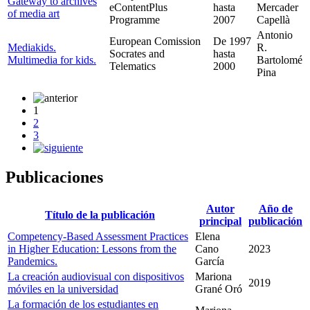
Gateway to archives
eContentPlus
hasta
Mercader
of media art
Programme
2007
Capellà
Antonio
European Comission
De
1997
Mediakids.
R.
Socrates and
hasta
Multimedia for kids.
Bartolomé
Telematics
2000
Pina
1
2
3
Publicaciones
Autor
Año de
Título de la publicación
principal
publicación
Competency-Based Assessment Practices
Elena
in Higher Education: Lessons from the
Cano
2023
Pandemics.
García
La creación audiovisual con dispositivos
Mariona
2019
móviles en la universidad
Grané Oró
La formación de los estudiantes en