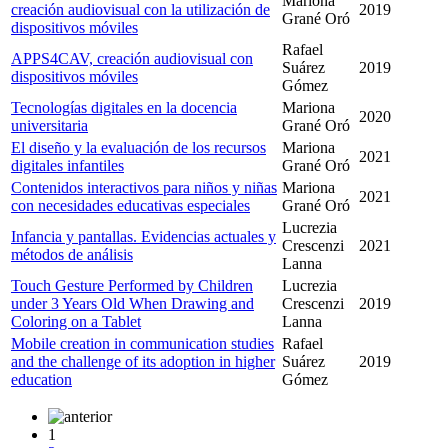
Mariona
creación audiovisual con la utilización de
2019
Grané Oró
dispositivos móviles
Rafael
APPS4CAV, creación audiovisual con
Suárez
2019
dispositivos móviles
Gómez
Tecnologías digitales en la docencia
Mariona
2020
universitaria
Grané Oró
El diseño y la evaluación de los recursos
Mariona
2021
digitales infantiles
Grané Oró
Contenidos interactivos para niños y niñas
Mariona
2021
con necesidades educativas especiales
Grané Oró
Lucrezia
Infancia y pantallas. Evidencias actuales y
Crescenzi
2021
métodos de análisis
Lanna
Touch Gesture Performed by Children
Lucrezia
under 3 Years Old When Drawing and
Crescenzi
2019
Coloring on a Tablet
Lanna
Mobile creation in communication studies
Rafael
and the challenge of its adoption in higher
Suárez
2019
education
Gómez
1