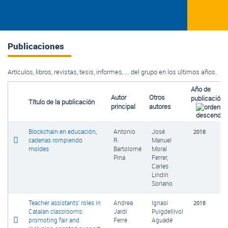
Publicaciones
Artículos, libros, revistas, tesis, informes, ... del grupo en los últimos años.
Año de
Autor
Otros
publicación
Título de la publicación
principal
autores
Blockchain en educación,
Antonio
José
2018
cadenas rompiendo
R.
Manuel
moldes
Bartolomé
Moral
Pina
Ferrer,
Carles
Lindín
Soriano
Teacher assistants’ roles in
Andrea
Ignasi
2018
Catalan classrooms:
Jardí
Puigdellívol
promoting fair and
Ferré
Aguadé