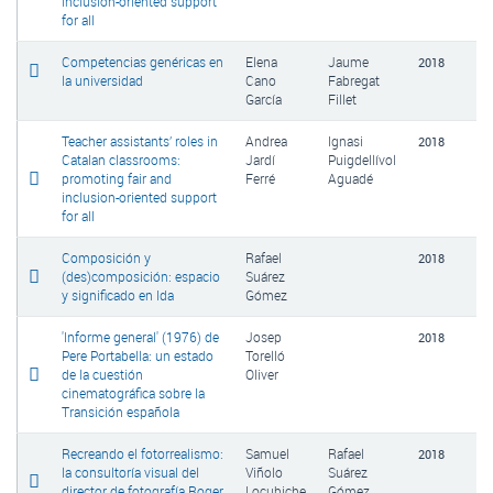
inclusion-oriented support
for all
Competencias genéricas en
Elena
Jaume
2018
la universidad
Cano
Fabregat
García
Fillet
Teacher assistants’ roles in
Andrea
Ignasi
2018
Catalan classrooms:
Jardí
Puigdellívol
promoting fair and
Ferré
Aguadé
inclusion-oriented support
for all
Composición y
Rafael
2018
(des)composición: espacio
Suárez
y significado en Ida
Gómez
'Informe general' (1976) de
Josep
2018
Pere Portabella: un estado
Torelló
de la cuestión
Oliver
cinematográfica sobre la
Transición española
Recreando el fotorrealismo:
Samuel
Rafael
2018
la consultoría visual del
Viñolo
Suárez
director de fotografía Roger
Locubiche
Gómez