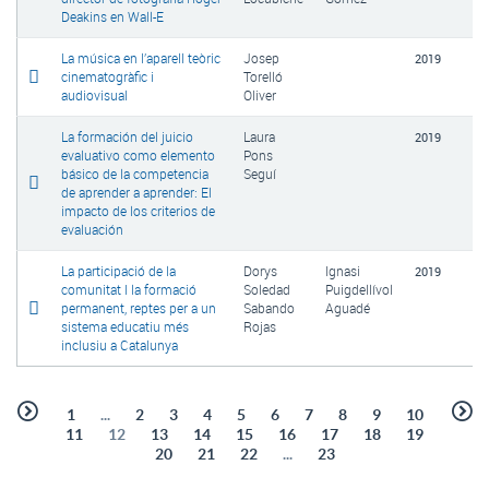
Deakins en Wall-E
La música en l’aparell teòric
Josep
2019
cinematogràfic i
Torelló
audiovisual
Oliver
La formación del juicio
Laura
2019
evaluativo como elemento
Pons
básico de la competencia
Seguí
de aprender a aprender: El
impacto de los criterios de
evaluación
La participació de la
Dorys
Ignasi
2019
comunitat I la formació
Soledad
Puigdellívol
permanent, reptes per a un
Sabando
Aguadé
sistema educatiu més
Rojas
inclusiu a Catalunya
1
...
2
3
4
5
6
7
8
9
10
11
12
13
14
15
16
17
18
19
20
21
22
...
23