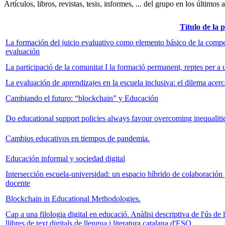
Artículos, libros, revistas, tesis, informes, ... del grupo en los últimos 
Título de la 
La formación del juicio evaluativo como elemento básico de la compet
evaluación
La participació de la comunitat I la formació permanent, reptes per a
La evaluación de aprendizajes en la escuela inclusiva: el dilema ace
Cambiando el futuro: “blockchain” y Educación
Do educational support policies always favour overcoming inequalitie
Cambios educativos en tiempos de pandemia.
Educación informal y sociedad digital
Intersección escuela-universidad: un espacio híbrido de colaboración pa
docente
Blockchain in Educational Methodologies.
Cap a una filologia digital en educació. Anàlisi descriptiva de l'ús de 
llibres de text digitals de llengua i literatura catalana d'ESO