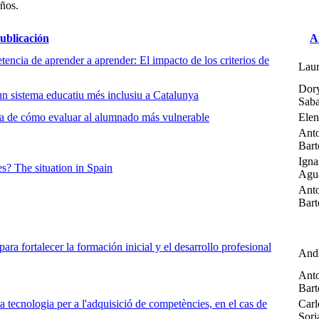
años.
publicación
A
encia de aprender a aprender: El impacto de los criterios de
Laur
Dory
 un sistema educatiu més inclusiu a Catalunya
Sab
rca de cómo evaluar al alumnado más vulnerable
Elen
Anto
Bart
Igna
s? The situation in Spain
Agu
Anto
Bart
ra fortalecer la formación inicial y el desarrollo profesional
Andr
Anto
Bart
la tecnologia per a l'adquisició de competències, en el cas de
Carl
Sori