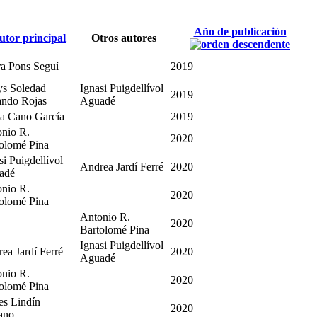
Año de publicación
utor principal
Otros autores
a Pons Seguí
2019
s Soledad
Ignasi Puigdellívol
2019
ando Rojas
Aguadé
a Cano García
2019
nio R.
2020
olomé Pina
si Puigdellívol
Andrea Jardí Ferré
2020
adé
nio R.
2020
olomé Pina
Antonio R.
2020
Bartolomé Pina
Ignasi Puigdellívol
ea Jardí Ferré
2020
Aguadé
nio R.
2020
olomé Pina
es Lindín
2020
ano