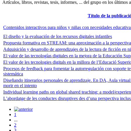
Artículos, libros, revistas, tesis, informes, ... del grupo en los últimos 
Título de la publicaci
Contenidos interactivos para niños y niñas con necesidades educativa
El diseño y la evaluación de los recursos digitales infantiles
Propuesta formativa en STREAM: una aproximación a la perspectiva
Adquisición y desarrollo de aprendizajes de la lectura de ficción en 
El valor de las tecnologías digitales en la mejora de la Educación Sup
El valor de les tecnologies digitals en la millora de l’Educació Super
Procesos de feedback para fomentar la autorregulación con soporte te
sistemática
Diseñando itinerarios personales de aprendizaje. En DA, Aula virtual 
morir en el intento
Individual learning paths on global shared teaching: a model/experien
L’abordatge de les conductes disruptives des d’una perspectiva inclus
1
...
2
3