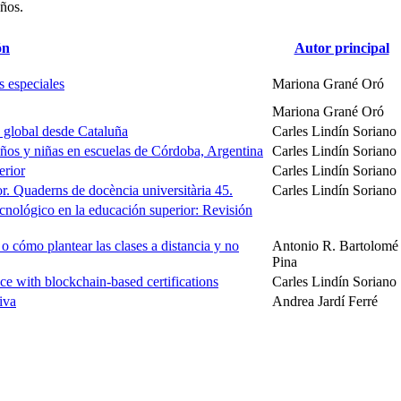
años.
ón
Autor principal
s especiales
Mariona Grané Oró
Mariona Grané Oró
 global desde Cataluña
Carles Lindín Soriano
niños y niñas en escuelas de Córdoba, Argentina
Carles Lindín Soriano
erior
Carles Lindín Soriano
ior. Quaderns de docència universitària 45.
Carles Lindín Soriano
cnológico en la educación superior: Revisión
o cómo plantear las clases a distancia y no
Antonio R. Bartolomé
Pina
ce with blockchain-based certifications
Carles Lindín Soriano
iva
Andrea Jardí Ferré