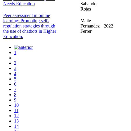
Needs Education
Sabando
Rojas
Peer assessment in online
learning: Promoting self-
Maite
regulation strategies through
Fernández
2022
the use of chatbots in Higher
Ferrer
Education.
1
...
2
3
4
5
6
7
8
9
10
11
12
13
14