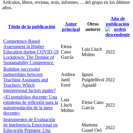
Artículos, libros, revistas, tesis, informes, ... del grupo en los últimos
años.
Año de
Autor
Otros
publicación
Título de la publicación
principal
autores
Competence-Based
Assessment in Higher
Elena
Laia Lluch
Education during COVID-19
Cano
2022
Molins
Lockdown: The Demise of
García
Sustainability Competence.
Building successful
partnerships between
Andrea
Ignasi
Teaching Assistants and
Jardí
Puigdellívol
2022
Teachers: Which
Ferré
Aguadé
interpersonal factors matter?
«El portafolios docente: Una
Laia
estrategia de reflexión para la
Elena Cano
Lluch
2022
autorregulación de la tarea
García
Molins
docente»
Instrumentos de Evaluación
de Inteligencia Emocional en
Mariona
2022
Educación Primaria: Una
Grané Oró