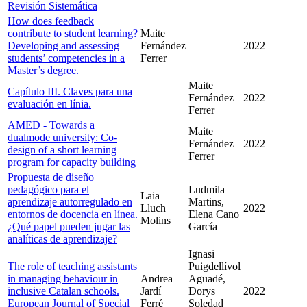
Revisión Sistemática
How does feedback
contribute to student learning?
Maite
Developing and assessing
Fernández
2022
students’ competencies in a
Ferrer
Master’s degree.
Maite
Capítulo III. Claves para una
Fernández
2022
evaluación en línia.
Ferrer
AMED - Towards a
Maite
dualmode university: Co-
Fernández
2022
design of a short learning
Ferrer
program for capacity building
Propuesta de diseño
pedagógico para el
Ludmila
Laia
aprendizaje autorregulado en
Martins,
Lluch
2022
entornos de docencia en línea.
Elena Cano
Molins
¿Qué papel pueden jugar las
García
analíticas de aprendizaje?
Ignasi
The role of teaching assistants
Puigdellívol
in managing behaviour in
Andrea
Aguadé,
inclusive Catalan schools.
Jardí
Dorys
2022
European Journal of Special
Ferré
Soledad