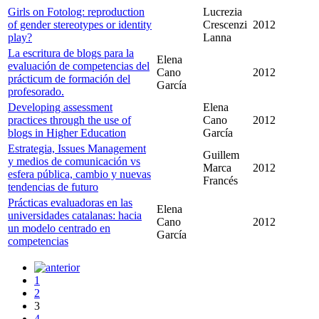
Girls on Fotolog: reproduction
Lucrezia
of gender stereotypes or identity
Crescenzi
2012
play?
Lanna
La escritura de blogs para la
Elena
evaluación de competencias del
Cano
2012
prácticum de formación del
García
profesorado.
Developing assessment
Elena
practices through the use of
Cano
2012
blogs in Higher Education
García
Estrategia, Issues Management
Guillem
y medios de comunicación vs
Marca
2012
esfera pública, cambio y nuevas
Francés
tendencias de futuro
Prácticas evaluadoras en las
Elena
universidades catalanas: hacia
Cano
2012
un modelo centrado en
García
competencias
1
2
3
4