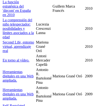
La función
estratégica del
Guillem Marca
2010
'dircom' en España
Francés
en 2010
La comprensión del
niño telespectador:
Lucrezia
posibilidades y
Crescenzi
2010
límites asociados a la
Lanna
edad
Second Life, entorno
Mariona
virtual, aprendizaje
Grané
2010
real
Oró
Antoni
En torno al vídeo.
Mercader
2010
Capellà
Antonio
Herramientas
R.
digitales en una Web
Mariona Grané Oró
2009
Bartolomé
ampliada.
Pina
Antonio
Herramientas
R.
digitales en una Web
Mariona Grané Oró
2009
Bartolomé
ampliada.
Pina
Self-Regulated