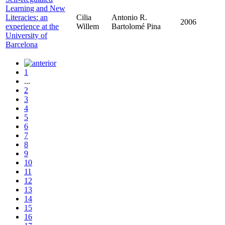
Learning and New
Literacies: an
Cilia
Antonio R.
2006
experience at the
Willem
Bartolomé Pina
University of
Barcelona
1
...
2
3
4
5
6
7
8
9
10
11
12
13
14
15
16