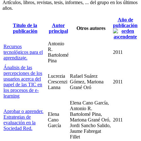
Artículos, libros, revistas, tesis, informes, ... del grupo en los últimos
años.
Año de
Título de la
Autor
publicación
Otros autores
publicación
principal
Antonio
Recursos
R.
tecnológicos para el
2011
Bartolomé
aprendizaje.
Pina
Ánalisis de las
percepciones de los
Lucrezia
Rafael Suárez
usuarios acerca del
Crescenzi
Gómez, Mariona
2011
papel de las TIC en
Lanna
Grané Oró
los procesos de e-
learning
Elena Cano García,
Antonio R.
Aprobar o aprender.
Elena
Bartolomé Pina,
Estrategias de
Cano
Mariona Grané Oró,
2011
evaluación en la
García
Jordi Sancho Salido,
Sociedad Red.
Jaume Fabregat
Fillet