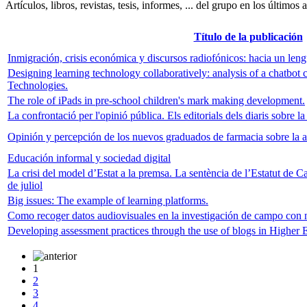
Artículos, libros, revistas, tesis, informes, ... del grupo en los últimos 
Título de la publicación
Inmigración, crisis económica y discursos radiofónicos: hacia un leng
Designing learning technology collaboratively: analysis of a chatbot
Technologies.
The role of iPads in pre-school children's mark making development.
La confrontació per l'opinió pública. Els editorials dels diaris sobre
Opinión y percepción de los nuevos graduados de farmacia sobre la 
Educación informal y sociedad digital
La crisi del model d’Estat a la premsa. La sentència de l’Estatut de C
de juliol
Big issues: The example of learning platforms.
Como recoger datos audiovisuales en la investigación de campo con
Developing assessment practices through the use of blogs in Higher 
1
2
3
4