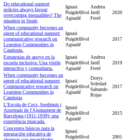
Do educational support
Ignasi
Andrea
policies always favour
Puigdellívol
Jardí
2020
overcoming inequalities? The
Aguadé
Ferré
situation in Spain
When community becomes an
agent of educational support:
Ignasi
communicative research on
Puigdellívol
2017
Learning Communities in
Aguadé
Catalonia.
Estrategias de apoyo en la
Ignasi
Andrea
escuela inclusiva: Una visión
Puigdellívol
Jardí
2019
interactiva y comunitaria.
Aguadé
Ferré
When community becomes an
Dorys
agent of educational support:
Ignasi
Soledad
Communicative research on
Puigdellívol
2017
Sabando
Learning Communities in
Aguadé
Rojas
Catalonia
L'Escola de Cecs, Sordmuts i
Ignasi
Anormals de l'Ajuntament de
Puigdellívol
2015
Barcelona (1911-1939): una
Aguadé
experiència truncada.
Conceptos básicos para la
Ignasi
integración educativa de
Puigdellívol
2001
alumnos con necesidades