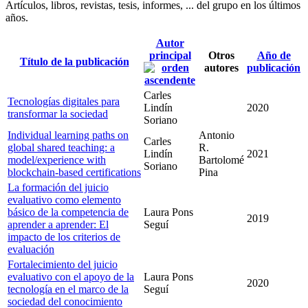
Artículos, libros, revistas, tesis, informes, ... del grupo en los últimos
años.
Autor
principal
Otros
Año de
Título de la publicación
autores
publicación
Carles
Tecnologías digitales para
Lindín
2020
transformar la sociedad
Soriano
Individual learning paths on
Antonio
Carles
global shared teaching: a
R.
Lindín
2021
model/experience with
Bartolomé
Soriano
blockchain-based certifications
Pina
La formación del juicio
evaluativo como elemento
básico de la competencia de
Laura Pons
2019
aprender a aprender: El
Seguí
impacto de los criterios de
evaluación
Fortalecimiento del juicio
evaluativo con el apoyo de la
Laura Pons
2020
tecnología en el marco de la
Seguí
sociedad del conocimiento