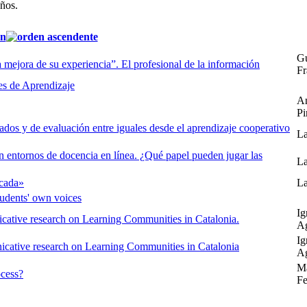
años.
ón
Gu
la mejora de su experiencia”. El profesional de la información
Fr
es de Aprendizaje
An
Pi
ados y de evaluación entre iguales desde el aprendizaje cooperativo
La
n entornos de docencia en línea. ¿Qué papel pueden jugar las
La
icada»
La
students' own voices
Ig
ative research on Learning Communities in Catalonia.
A
Ig
cative research on Learning Communities in Catalonia
A
Ma
ocess?
Fe