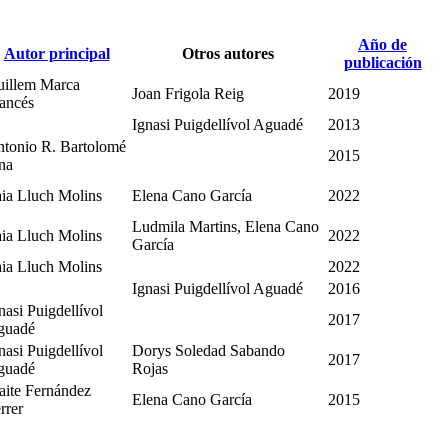
Año de
Autor principal
Otros autores
publicación
illem Marca
Joan Frigola Reig
2019
ancés
Ignasi Puigdellívol Aguadé
2013
tonio R. Bartolomé
2015
na
ia Lluch Molins
Elena Cano García
2022
Ludmila Martins, Elena Cano
ia Lluch Molins
2022
García
ia Lluch Molins
2022
Ignasi Puigdellívol Aguadé
2016
nasi Puigdellívol
2017
guadé
nasi Puigdellívol
Dorys Soledad Sabando
2017
guadé
Rojas
ite Fernández
Elena Cano García
2015
rrer