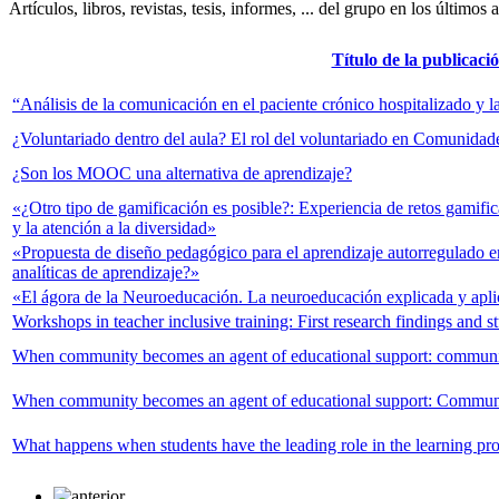
Artículos, libros, revistas, tesis, informes, ... del grupo en los últimos 
Título de la publicaci
“Análisis de la comunicación en el paciente crónico hospitalizado y 
¿Voluntariado dentro del aula? El rol del voluntariado en Comunidad
¿Son los MOOC una alternativa de aprendizaje?
«¿Otro tipo de gamificación es posible?: Experiencia de retos gamific
y la atención a la diversidad»
«Propuesta de diseño pedagógico para el aprendizaje autorregulado e
analíticas de aprendizaje?»
«El ágora de la Neuroeducación. La neuroeducación explicada y apl
Workshops in teacher inclusive training: First research findings and 
When community becomes an agent of educational support: communic
When community becomes an agent of educational support: Communi
What happens when students have the leading role in the learning pr