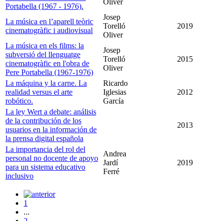
Oliver
Portabella (1967 - 1976).
Josep
La música en l’aparell teòric
Torelló
2019
cinematogràfic i audiovisual
Oliver
La música en els films: la
Josep
subversió del llenguatge
Torelló
2015
cinematogràfic en l'obra de
Oliver
Pere Portabella (1967-1976)
La máquina y la carne. La
Ricardo
realidad versus el arte
Iglesias
2012
robótico.
García
La ley Wert a debate: análisis
de la contribución de los
2013
usuarios en la información de
la prensa digital española
La importancia del rol del
Andrea
personal no docente de apoyo
Jardí
2019
para un sistema educativo
Ferré
inclusivo
1
...
2