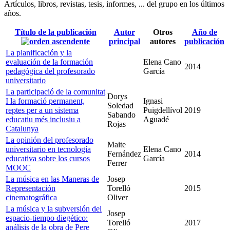
Artículos, libros, revistas, tesis, informes, ... del grupo en los últimos
años.
Título de la publicación
Autor
Otros
Año de
principal
autores
publicación
La planificación y la
evaluación de la formación
Elena Cano
2014
pedagógica del profesorado
García
universitario
La participació de la comunitat
Dorys
I la formació permanent,
Ignasi
Soledad
reptes per a un sistema
Puigdellívol
2019
Sabando
educatiu més inclusiu a
Aguadé
Rojas
Catalunya
La opinión del profesorado
Maite
universitario en tecnología
Elena Cano
Fernández
2014
educativa sobre los cursos
García
Ferrer
MOOC
La música en las Maneras de
Josep
Representación
Torelló
2015
cinematográfica
Oliver
La música y la subversión del
Josep
espacio-tiempo diegético:
Torelló
2017
análisis de la obra de Pere