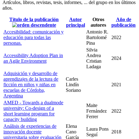
Artículos, libros, revistas, tesis, informes, ... del grupo en los últimos
años.
Título de la publicación
Autor
Otros
Año de
principal
autores
publicación
Accesibilidad: comunicación y
Antonio R.
educación para todas las
Bartolomé
2022
personas.
Pina
Silvia
Accessibility Adoption Plan in
Andrea
2024
an Agile Environment
Cristian
Ladaga
Adquisición y desarrollo de
aprendizajes de la lectura de
Carles
ficción en niños y niñas en
Lindín
2021
escuelas de Córdoba,
Soriano
Argentina
AMED - Towards a dualmode
Maite
university: Co-design of a
Fernández
2022
short learning program for
Ferrer
capacity building
Análisis de experiencias de
Elena
Laura Pons
innovación docente
Cano
2018
Seguí
universitaria sobre evaluación
García