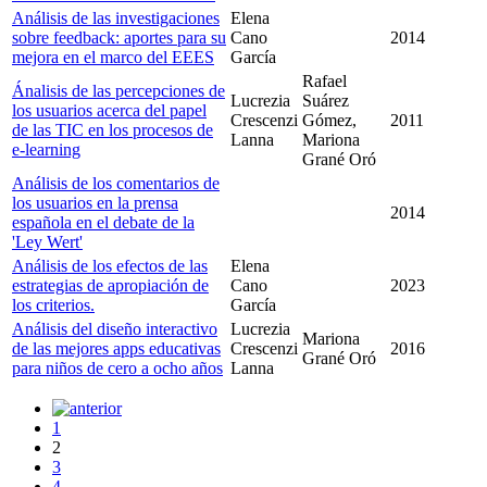
Análisis de las investigaciones
Elena
sobre feedback: aportes para su
Cano
2014
mejora en el marco del EEES
García
Rafael
Ánalisis de las percepciones de
Lucrezia
Suárez
los usuarios acerca del papel
Crescenzi
Gómez,
2011
de las TIC en los procesos de
Lanna
Mariona
e-learning
Grané Oró
Análisis de los comentarios de
los usuarios en la prensa
2014
española en el debate de la
'Ley Wert'
Análisis de los efectos de las
Elena
estrategias de apropiación de
Cano
2023
los criterios.
García
Análisis del diseño interactivo
Lucrezia
Mariona
de las mejores apps educativas
Crescenzi
2016
Grané Oró
para niños de cero a ocho años
Lanna
1
2
3
4